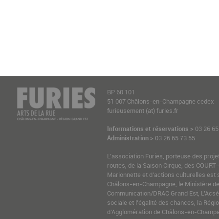
BP 60 101
51 007 Châlons-en-Champagne cedex
furieusement (at) furies.fr
Informations et réservations >
03 26 65
Administration >
03 26 65 73 55
L’association Furies, porteuse des proje
routes, de la Saison Cirque, des COURT-
Marionnette et d’actions culturelles est 
Châlons-en-Champagne, le Ministère de l
Communication/DRAC Grand Est, L’Acsé-
sociale et l’égalité des chances, la Ré
d’Agglomération de Châlons-en-Champag