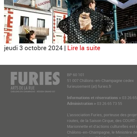
jeudi 3 octobre 2024 |
Lire la suite
BP 60 101
51 007 Châlons-en-Champagne cedex
furieusement (at) furies.fr
Informations et réservations >
03 26 65
Administration >
03 26 65 73 55
L’association Furies, porteuse des proje
routes, de la Saison Cirque, des COURT-
Marionnette et d’actions culturelles est 
Châlons-en-Champagne, le Ministère de l