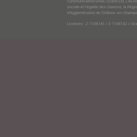
Communication/DRAC Grand Est, L’Acsé-
sociale et l’égalité des chances, la Ré
d’Agglomération de Châlons-en-Champag
Licences : 2-1106141 / 3-1106142 > Sir