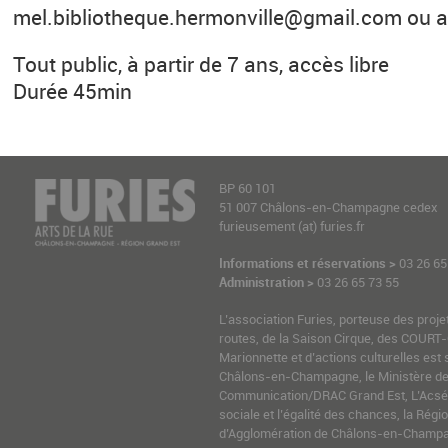
mel.bibliotheque.hermonville@gmail.com ou
Tout public, à partir de 7 ans, accès libre
Durée 45min
BP 60 101
51 007 Châlons-en-Champagne cedex
furieusement (at) furies.fr
Informations et réservations >
03 26 65
Administration >
03 26 65 73 55
L’association Furies, porteuse des proje
routes, de la Saison Cirque, des COURT-
Marionnette et d’actions culturelles est 
Châlons-en-Champagne, le Ministère de l
Communication/DRAC Grand Est, L’Acsé-
sociale et l’égalité des chances, la Ré
d’Agglomération de Châlons-en-Champag