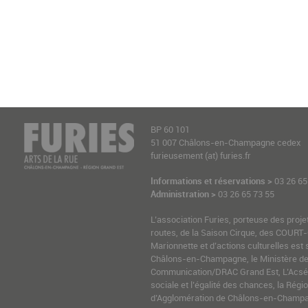
BP 60 101
51 007 Châlons-en-Champagne cedex
furieusement (at) furies.fr
Informations et réservations >
03 26 65
Administration >
03 26 65 73 55
L’association Furies, porteuse des proje
routes, de la Saison Cirque, des COURT-
Marionnette et d’actions culturelles est 
Châlons-en-Champagne, le Ministère de l
Communication/DRAC Grand Est, L’Acsé-
sociale et l’égalité des chances, la Ré
d’Agglomération de Châlons-en-Champag