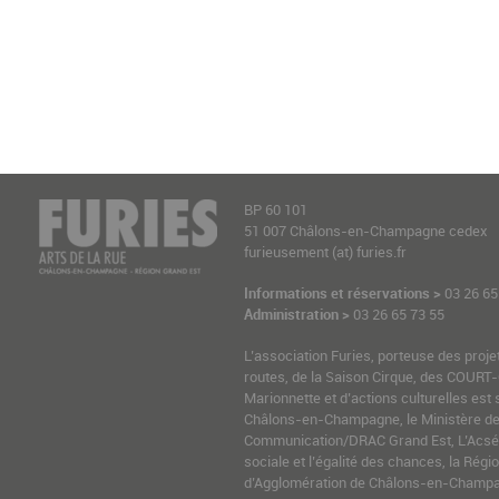
BP 60 101
51 007 Châlons-en-Champagne cedex
furieusement (at) furies.fr
Informations et réservations >
03 26 65
Administration >
03 26 65 73 55
L’association Furies, porteuse des proje
routes, de la Saison Cirque, des COURT-
Marionnette et d’actions culturelles est 
Châlons-en-Champagne, le Ministère de l
Communication/DRAC Grand Est, L’Acsé-
sociale et l’égalité des chances, la Ré
d’Agglomération de Châlons-en-Champag