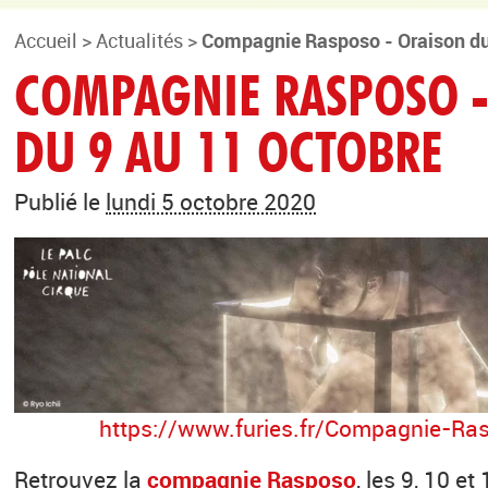
Accueil
>
Actualités
>
Compagnie Rasposo - Oraison du
COMPAGNIE RASPOSO -
DU 9 AU 11 OCTOBRE
Publié le
lundi 5 octobre 2020
https://www.furies.fr/Compagnie-Ra
Retrouvez la
compagnie Rasposo
, les 9, 10 e