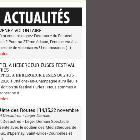
VENEZ VOLONTAIRE
Et si vous rejoignez l’aventure du Festival
ies ? Pour sa 37ème édition, l’équipe est à la
herche de volontaires ! Les missions (…)
infos...
PEL A HEBERGEUR.EUSES FESTIVAL
RIES
𝐏𝐏𝐄𝐋 𝐀 𝐇𝐄𝐁𝐄𝐑𝐆𝐄𝐔𝐑.𝐄𝐔𝐒𝐄.𝐒 Du 2 au 6
n 2026 à Châlons-en-Champagne aura lieu la
 édition du festival Furies ! Nous sommes à
recherche d
infos...
éâtre des Routes | 14,15,22 novembre
it Désastres - Léger Demain
it Désastres - Léger Demain Spectacle
senté avec le soutien des Médiathèques de
ux, d’Epernay, Saint-Brice-Courcelles et
…)