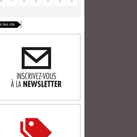
31
1
2
3
4
5
6
s les rdv
ription newlsetter
tterie