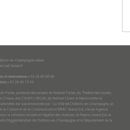
1
hâlons-en-Champagne cedex
t (at) furies.fr
ns et réservations >
03 26 65 90 06
tion >
03 26 65 73 55
ion Furies, porteuse des projets du festival Furies, du Théâtre des routes,
on Cirque, des COURT-CIRCUS, du festival Clown et Marionnette et
culturelles est subventionnée par : La Ville de Châlons-en-Champagne, le
de la Culture et de la Communication/DRAC Grand Est, L’Acsé-Agence
pour la cohésion sociale et l’égalité des chances, la Région Grand Est, la
é d’Agglomération de Châlons-en-Champagne et le Département de la