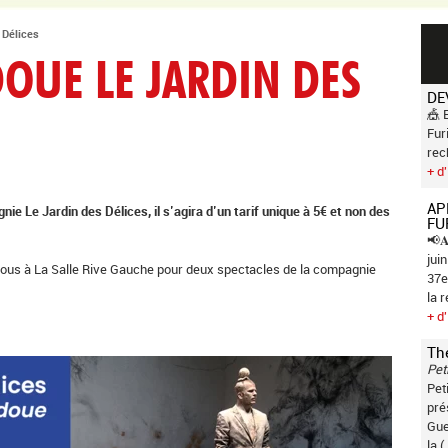
 Délices
OUE LE JARDIN DES
DE
🎪 
Fur
rec
+ d'
AP
e Le Jardin des Délices, il s’agira d’un tarif unique à 5€ et non des
FU
📢𝐀
jui
us à La Salle Rive Gauche pour deux spectacles de la compagnie
37e
la 
+ d'
Th
Pet
Pet
pré
Gue
la (