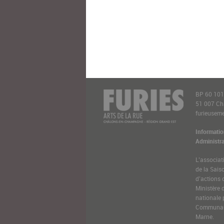
BP 60 10
51 007 C
furieusemen
Informatio
Administra
L’associat
de la Sais
d’actions 
Ministère 
nationale 
Communaut
Marne.