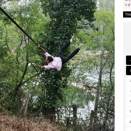
+ d'
Tou