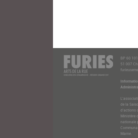
BP 60 10
51 007 C
furieusemen
Informatio
Administra
L’associat
de la Sais
d’actions 
Ministère 
nationale 
Communaut
Marne.