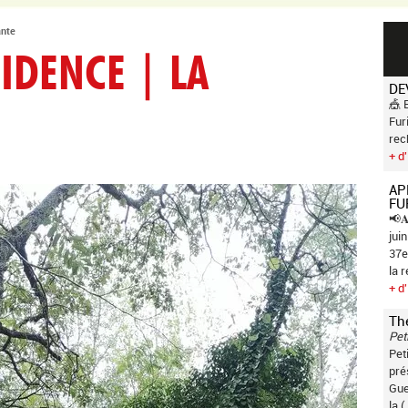
ante
SIDENCE | LA
DE
🎪 
Fur
rec
+ d'
AP
FU
📢𝐀
jui
37e
la 
+ d'
Th
Pet
Pet
pré
Gue
la (