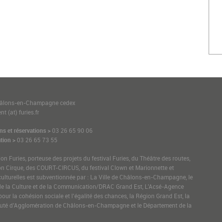
1
hâlons-en-Champagne cedex
t (at) furies.fr
ns et réservations >
03 26 65 90 06
tion >
03 26 65 73 55
ion Furies, porteuse des projets du festival Furies, du Théâtre des routes,
on Cirque, des COURT-CIRCUS, du festival Clown et Marionnette et
culturelles est subventionnée par : La Ville de Châlons-en-Champagne, le
de la Culture et de la Communication/DRAC Grand Est, L’Acsé-Agence
pour la cohésion sociale et l’égalité des chances, la Région Grand Est, la
é d’Agglomération de Châlons-en-Champagne et le Département de la