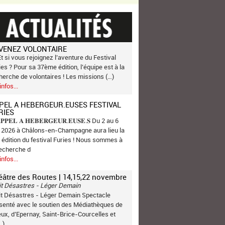
VENEZ VOLONTAIRE
Et si vous rejoignez l’aventure du Festival
ies ? Pour sa 37ème édition, l’équipe est à la
herche de volontaires ! Les missions (…)
infos...
PEL A HEBERGEUR.EUSES FESTIVAL
RIES
𝐏𝐏𝐄𝐋 𝐀 𝐇𝐄𝐁𝐄𝐑𝐆𝐄𝐔𝐑.𝐄𝐔𝐒𝐄.𝐒 Du 2 au 6
n 2026 à Châlons-en-Champagne aura lieu la
 édition du festival Furies ! Nous sommes à
recherche d
infos...
éâtre des Routes | 14,15,22 novembre
it Désastres - Léger Demain
it Désastres - Léger Demain Spectacle
senté avec le soutien des Médiathèques de
ux, d’Epernay, Saint-Brice-Courcelles et
…)