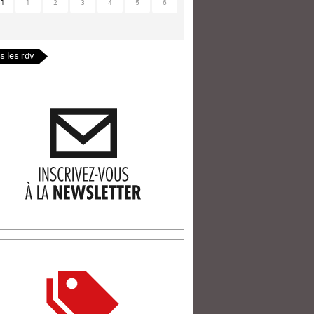
31
1
2
3
4
5
6
s les rdv
ription newlsetter
tterie