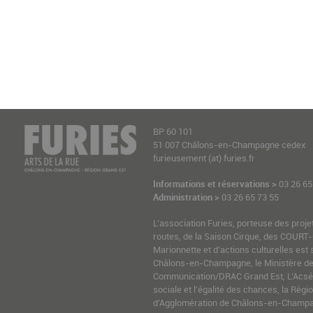
BP 60 101
51 007 Châlons-en-Champagne cedex
furieusement (at) furies.fr
Informations et réservations >
03 26 65
Administration >
03 26 65 73 55
L’association Furies, porteuse des proje
routes, de la Saison Cirque, des COURT-
Marionnette et d’actions culturelles est 
Châlons-en-Champagne, le Ministère de l
Communication/DRAC Grand Est, L’Acsé-
sociale et l’égalité des chances, la Ré
d’Agglomération de Châlons-en-Champag