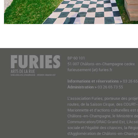
BP 60 101
51 007 Châlons-en-Champagne cedex
furieusement (at) furies.fr
Informations et réservations >
03 26 65
Administration >
03 26 65 73 55
L’association Furies, porteuse des proje
routes, de la Saison Cirque, des COURT-
Marionnette et d’actions culturelles est 
Châlons-en-Champagne, le Ministère de l
Communication/DRAC Grand Est, L’Acsé-
sociale et l’égalité des chances, la Ré
d’Agglomération de Châlons-en-Champag