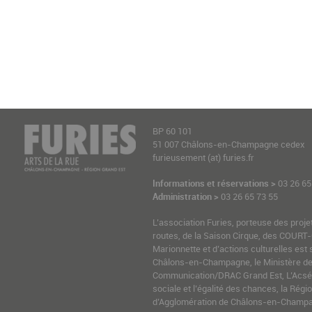
BP 60 101
51 007 Châlons-en-Champagne cedex
furieusement (at) furies.fr
Informations et réservations >
03 26 65
Administration >
03 26 65 73 55
L’association Furies, porteuse des proje
routes, de la Saison Cirque, des COURT-
Marionnette et d’actions culturelles est 
Châlons-en-Champagne, le Ministère de l
Communication/DRAC Grand Est, L’Acsé-
sociale et l’égalité des chances, la Ré
d’Agglomération de Châlons-en-Champag