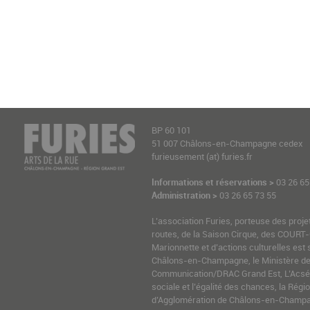
BP 60 101
51 007 Châlons-en-Champagne cedex
furieusement (at) furies.fr
Informations et réservations >
03 26 65
Administration >
03 26 65 73 55
L’association Furies, porteuse des proje
routes, de la Saison Cirque, des COURT-
Marionnette et d’actions culturelles est 
Châlons-en-Champagne, le Ministère de l
Communication/DRAC Grand Est, L’Acsé-
sociale et l’égalité des chances, la Ré
d’Agglomération de Châlons-en-Champag