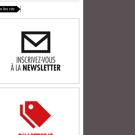
s les rdv
ription newlsetter
tterie