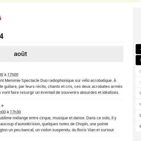
A
24
août
00
à
17h00
int Memmie Spectacle Duo radiophonique sur vélo acrobatique. À
de guitare, par leurs récits, chants et cris, ces deux acrobates armés
vont faire resurgir un éventail de souvenirs absurdes et idéalisés.
 Memmie
h00
à
17h30
sublime mélange entre cirque, musique et danse. Dans ce solo, il y
aucoup d’autodérision, quelques notes de Chopin, une pointe
ton un peu bancal, un violon suspendu, du Boris Vian et surtout