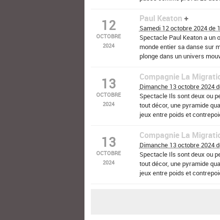
deux (…)
Paul Keaton
12
Cour de l’Ecole des Tilleuls 
Samedi 12 octobre 2024 de 
OCTOBRE
Spectacle Paul Keaton a un ob
2024
monde entier sa danse sur m
plonge dans un univers mouv
manipulateur. (…)
Compagnie La Migrati
13
Bibliothèque d’Hermonville
Dimanche 13 octobre 2024 d
OCTOBRE
Spectacle Ils sont deux ou pe
2024
tout décor, une pyramide qua
jeux entre poids et contrepoid
du (…)
Compagnie La Migrati
13
Maison du Parc de Pourcy
Dimanche 13 octobre 2024 d
OCTOBRE
Spectacle Ils sont deux ou pe
2024
tout décor, une pyramide qua
jeux entre poids et contrepoid
du (…)
Maison du Parc de Pourcy