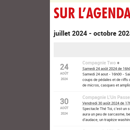
SUR L’AGEND
juillet 2024 - octobre 20
Compagnie Two
24
Samedi 24 août 2024 de 16h
AOÛT
Samedi 24 aout - 16h00 - Sa
2024
coups de pédales et de riffs 
de micros, casques et amplis 
Les (…)
Compagnie L’Un Passe
30
Place du Centre bourg - St
Vendredi 30 août 2024 de 17
AOÛT
Spectacle Thé Toi, c’est un 
2024
aura un peu de sarcasme, be
d’audace, un trapèze washing
"l’aigreur joyeuse et (…)