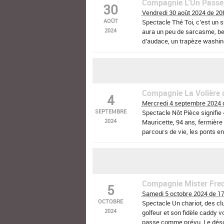
Compagnie L’Un Passe
30
Cour de l’Ecole Lucie Aubrac
Vendredi 30 août 2024 de 20
AOÛT
Spectacle Thé Toi, c’est un 
2024
aura un peu de sarcasme, be
d’audace, un trapèze washing
"l’aigreur joyeuse et (…)
Cour de l’Ecole Lucie Aubrac
Compagnie La Volière 
4
Mercredi 4 septembre 2024 
SEPTEMBRE
Spectacle Nôt Pièce signifie 
2024
Mauricette, 94 ans, fermière
parcours de vie, les ponts ent
Lycée agricole Somme-Vesl
Compagnie Mister Fre
5
Samedi 5 octobre 2024 de 1
OCTOBRE
Spectacle Un chariot, des cl
2024
golfeur et son fidèle caddy v
passe comme prévu. Le désordr