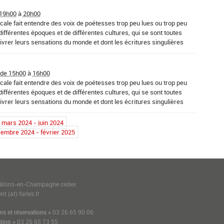
 19h00
à
20h00
cale fait entendre des voix de poétesses trop peu lues ou trop peu
fférentes époques et de différentes cultures, qui se sont toutes
ivrer leurs sensations du monde et dont les écritures singulières
 - Vivier-Au-Court
 de 15h00
à
16h00
cale fait entendre des voix de poétesses trop peu lues ou trop peu
fférentes époques et de différentes cultures, qui se sont toutes
ivrer leurs sensations du monde et dont les écritures singulières
mars 2024 - juin 2024
rand - Vitry-le-François
embre 2024 - février 2025
1
hâlons-en-Champagne cedex
t (at) furies.fr
ns et réservations >
03 26 65 90 06
tion >
03 26 65 73 55