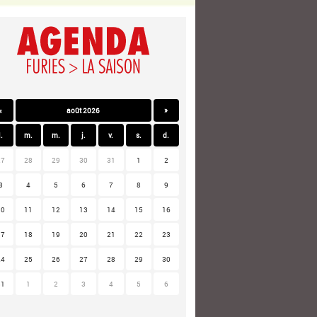
«
août 2026
»
l.
m.
m.
j.
v.
s.
d.
27
28
29
30
31
1
2
3
4
5
6
7
8
9
10
11
12
13
14
15
16
17
18
19
20
21
22
23
24
25
26
27
28
29
30
31
1
2
3
4
5
6