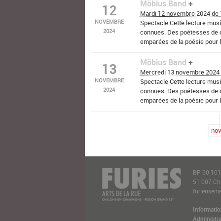
Möbius Band
12
Mardi 12 novembre 2024 de
NOVEMBRE
Spectacle Cette lecture musi
2024
connues. Des poétesses de di
emparées de la poésie pour l
laissent une (…)
Möbius Band
13
Médiathèque Au fil des pages
Mercredi 13 novembre 2024
11 rue de Tambach Dietharz
NOVEMBRE
Spectacle Cette lecture musi
2024
connues. Des poétesses de di
emparées de la poésie pour l
laissent une (…)
Médiathèque François Mitter
nov
60 rue du 11 novembre 1918
BP 60 10
51 007 C
furieusemen
Informatio
Administra