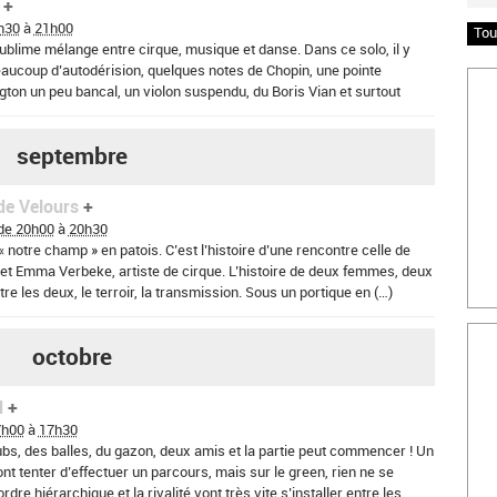
 - Ay
h30
à
21h00
Tou
sublime mélange entre cirque, musique et danse. Dans ce solo, il y
aucoup d’autodérision, quelques notes de Chopin, une pointe
Insc
ton un peu bancal, un violon suspendu, du Boris Vian et surtout
septembre
 - Ay
de Velours
de 20h00
à
20h30
« notre champ » en patois. C’est l’histoire d’une rencontre celle de
 et Emma Verbeke, artiste de cirque. L’histoire de deux femmes, deux
re les deux, le terroir, la transmission. Sous un portique en (…)
Bille
e
octobre
d
7h00
à
17h30
ubs, des balles, du gazon, deux amis et la partie peut commencer ! Un
ont tenter d’effectuer un parcours, mais sur le green, rien ne se
e hiérarchique et la rivalité vont très vite s’installer entre les