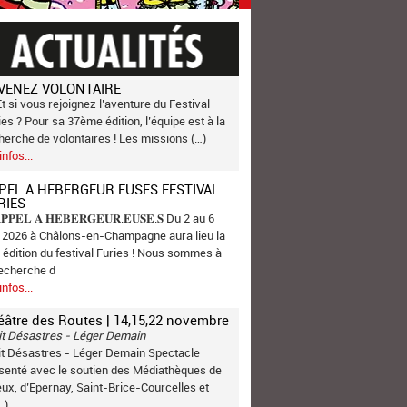
VENEZ VOLONTAIRE
Et si vous rejoignez l’aventure du Festival
ies ? Pour sa 37ème édition, l’équipe est à la
herche de volontaires ! Les missions (…)
infos...
PEL A HEBERGEUR.EUSES FESTIVAL
RIES
𝐏𝐏𝐄𝐋 𝐀 𝐇𝐄𝐁𝐄𝐑𝐆𝐄𝐔𝐑.𝐄𝐔𝐒𝐄.𝐒 Du 2 au 6
n 2026 à Châlons-en-Champagne aura lieu la
 édition du festival Furies ! Nous sommes à
recherche d
infos...
éâtre des Routes | 14,15,22 novembre
it Désastres - Léger Demain
it Désastres - Léger Demain Spectacle
senté avec le soutien des Médiathèques de
ux, d’Epernay, Saint-Brice-Courcelles et
…)