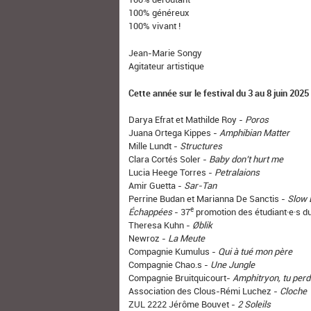
100% généreux
100% vivant !
Jean-Marie Songy
Agitateur artistique
Cette année sur le festival du 3 au 8 juin 2025
Darya Efrat et Mathilde Roy -
Poros
Juana Ortega Kippes -
Amphibian Matter
Mille Lundt -
Structures
Clara Cortés Soler -
Baby don’t hurt me
Lucia Heege Torres -
Petralaions
Amir Guetta -
Sar-Tan
Perrine Budan et Marianna De Sanctis -
Slow
e
Échappées
- 37
promotion des étudiant·e·s 
Theresa Kuhn -
Øblik
Newroz -
La Meute
Compagnie Kumulus -
Qui à tué mon père
Compagnie Chao.s -
Une Jungle
Compagnie Bruitquicourt-
Amphitryon, tu perd
Association des Clous-Rémi Luchez -
Cloche
ZUL 2222 Jérôme Bouvet -
2 Soleils