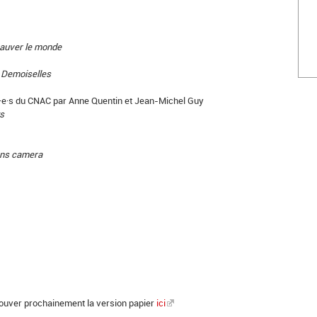
auver le monde
 Demoiselles
·e·s du CNAC par Anne Quentin et Jean-Michel Guy
ts
ans camera
rouver prochainement la version papier
ici