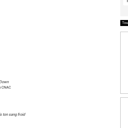
Tou
Insc
 Down
du CNAC
Bille
s ton sang froid