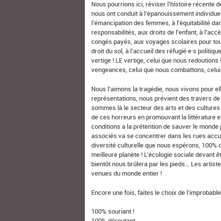
Nous pourrions ici, réviser l’histoire récente de
nous ont conduit à l’épanouissement individuel 
l’émancipation des femmes, à l’équitabilité da
responsabilités, aux droits de l’enfant, à l’acc
congés payés, aux voyages scolaires pour toute
droit du sol, à l’accueil des réfugié·e·s politi
vertige ! LE vertige, celui que nous redoution
vengeances, celui que nous combattons, celui 
Nous l’aimons la tragédie, nous vivons pour elle
représentations, nous prévient des travers de 
sommes là le secteur des arts et des cultures 
de ces horreurs en promouvant la littérature e
conditions a la prétention de sauver le monde p
associés va se concentrer dans les rues acc
diversité culturelle que nous espérons, 100% 
meilleure planète ! L’écologie sociale devant ê
bientôt nous brûlera par les pieds… Les artiste
venues du monde entier !
Encore une fois, faites le choix de l’improbabl
100% souriant !
100% déroutant