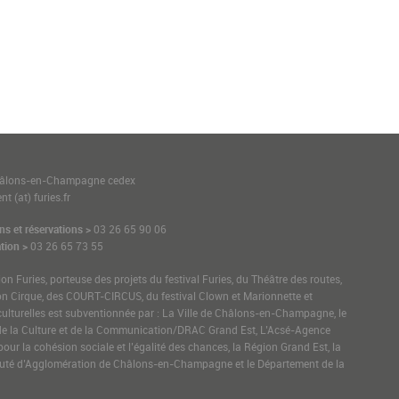
1
hâlons-en-Champagne cedex
t (at) furies.fr
ns et réservations >
03 26 65 90 06
tion >
03 26 65 73 55
ion Furies, porteuse des projets du festival Furies, du Théâtre des routes,
on Cirque, des COURT-CIRCUS, du festival Clown et Marionnette et
culturelles est subventionnée par : La Ville de Châlons-en-Champagne, le
de la Culture et de la Communication/DRAC Grand Est, L’Acsé-Agence
pour la cohésion sociale et l’égalité des chances, la Région Grand Est, la
é d’Agglomération de Châlons-en-Champagne et le Département de la