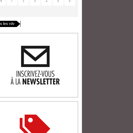
31
1
2
3
4
5
6
s les rdv
ription newlsetter
tterie