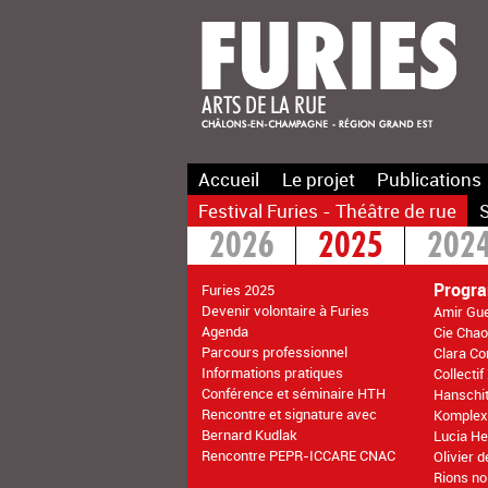
Accueil
Le projet
Publications
Festival Furies - Théâtre de rue
S
2026
2025
202
2016
2015
>20
Progr
Furies 2025
Devenir volontaire à Furies
Amir Gue
Agenda
Cie Chao
Parcours professionnel
Clara Co
Informations pratiques
Collecti
Conférence et séminaire HTH
Hanschit
Rencontre et signature avec
Komplex
Bernard Kudlak
Lucia He
Rencontre PEPR-ICCARE CNAC
Olivier 
Rions no