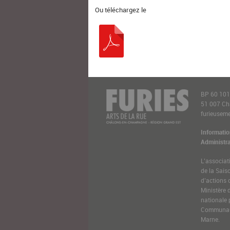
Ou téléchargez le
BP 60 10
51 007 C
furieusemen
Informatio
Administra
L’associat
de la Sais
d’actions 
Ministère 
nationale 
Communaut
Marne.