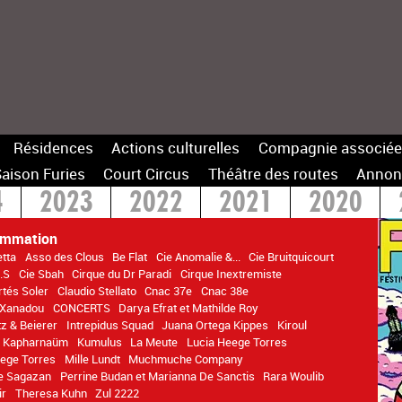
Résidences
Actions culturelles
Compagnie associée
aison Furies
Court Circus
Théâtre des routes
Annon
4
2023
2022
2021
2020
14
ammation
tta
Asso des Clous
Be Flat
Cie Anomalie &...
Cie Bruitquicourt
.S
Cie Sbah
Cirque du Dr Paradi
Cirque Inextremiste
rtés Soler
Claudio Stellato
Cnac 37e
Cnac 38e
f Xanadou
CONCERTS
Darya Efrat et Mathilde Roy
z & Beierer
Intrepidus Squad
Juana Ortega Kippes
Kiroul
 Kapharnaüm
Kumulus
La Meute
Lucia Heege Torres
ege Torres
Mille Lundt
Muchmuche Company
de Sagazan
Perrine Budan et Marianna De Sanctis
Rara Woulib
ir
Theresa Kuhn
Zul 2222