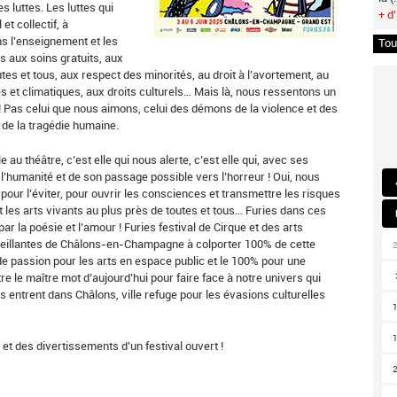
s luttes. Les luttes qui
+ d'
et collectif, à
ns l’enseignement et les
Tou
ès aux soins gratuits, aux
s et tous, aux respect des minorités, au droit à l’avortement, au
ques et climatiques, aux droits culturels… Mais là, nous ressentons un
s ! Pas celui que nous aimons, celui des démons de la violence et des
de la tragédie humaine.
 au théâtre, c’est elle qui nous alerte, c’est elle qui, avec ses
l’humanité et de son passage possible vers l’horreur ! Oui, nous
pour l’éviter, pour ouvrir les consciences et transmettre les risques
t les arts vivants au plus près de toutes et tous… Furies dans ces
ar la poésie et l’amour ! Furies festival de Cirque et des arts
ueillantes de Châlons-en-Champagne à colporter 100% de cette
de passion pour les arts en espace public et le 100% pour une
tre le maître mot d’aujourd’hui pour faire face à notre univers qui
s entrent dans Châlons, ville refuge pour les évasions culturelles
e et des divertissements d’un festival ouvert !