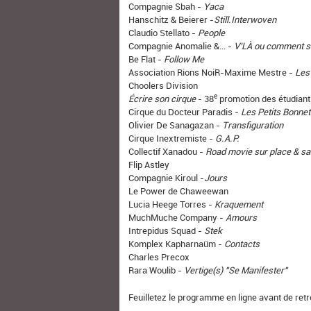
Compagnie Sbah -
Yaca
Hanschitz & Beierer -
Still.Interwoven
Claudio Stellato -
People
Compagnie Anomalie &... -
V’LÀ ou comment s
Be Flat -
Follow Me
Association Rions NoiR-Maxime Mestre -
Les
Choolers Division
e
Écrire son cirque
- 38
promotion des étudiant
Cirque du Docteur Paradis -
Les Petits Bonne
Olivier De Sanagazan -
Transfiguration
Cirque Inextremiste -
G.A.P.
Collectif Xanadou -
Road movie sur place & s
Flip Astley
Compagnie Kiroul -
Jours
Le Power de Chaweewan
Lucia Heege Torres -
Kraquement
MuchMuche Company -
Amours
Intrepidus Squad -
Stek
Komplex Kapharnaüm -
Contacts
Charles Precox
Rara Woulib -
Vertige(s) "Se Manifester"
Feuilletez le programme en ligne avant de ret