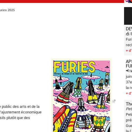
uries 2025
DE
🎪 
Fur
rec
+ d'
AP
FU
📢𝐀
jui
37e
la 
+ d'
Th
 public des arts et de la
Pet
 d’ajustement économique
Pet
ils plutôt que des
pré
Gue
la (