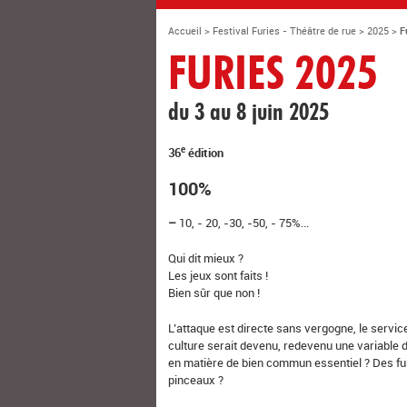
Accueil
>
Festival Furies - Théâtre de rue
>
2025
>
F
FURIES 2025
du 3 au 8 juin 2025
e
36
édition
100%
–
10, - 20, -30, -50, - 75%...
Qui dit mieux ?
Les jeux sont faits !
Bien sûr que non !
L’attaque est directe sans vergogne, le service
culture serait devenu, redevenu une variable
en matière de bien commun essentiel ? Des fus
pinceaux ?