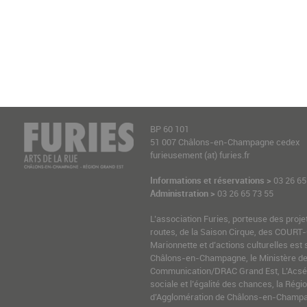
BP 60 101
51 007 Châlons-en-Champagne cedex
furieusement (at) furies.fr
Informations et réservations >
03 26 65
Administration >
03 26 65 73 55
L’association Furies, porteuse des proje
routes, de la Saison Cirque, des COURT-
Marionnette et d’actions culturelles est 
Châlons-en-Champagne, le Ministère de l
Communication/DRAC Grand Est, L’Acsé-
sociale et l’égalité des chances, la Ré
d’Agglomération de Châlons-en-Champag