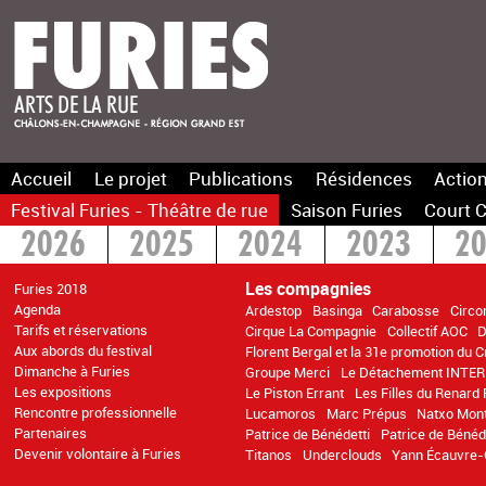
Accueil
Le projet
Publications
Résidences
Action
Festival Furies - Théâtre de rue
Saison Furies
Court C
2026
2025
2024
2023
2
2016
2015
>2014
Les compagnies
Furies 2018
Agenda
Ardestop
Basinga
Carabosse
Circo
Tarifs et réservations
Cirque La Compagnie
Collectif AOC
D
Aux abords du festival
Florent Bergal et la 31e promotion du 
Dimanche à Furies
Groupe Merci
Le Détachement INTER
Les expositions
Le Piston Errant
Les Filles du Renard 
Rencontre professionnelle
Lucamoros
Marc Prépus
Natxo Mon
Partenaires
Patrice de Bénédetti
Patrice de Bénéd
Devenir volontaire à Furies
Titanos
Underclouds
Yann Écauvre-C