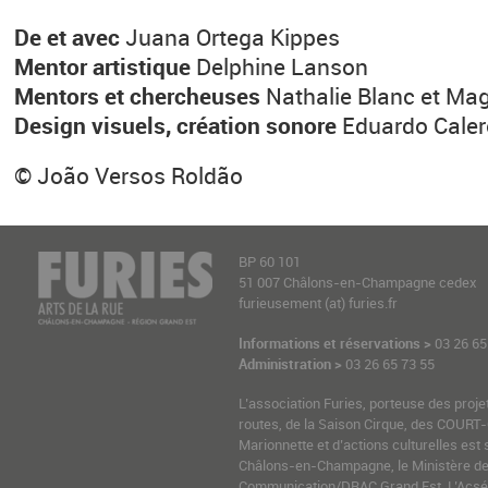
De et avec
Juana Ortega Kippes
Mentor artistique
Delphine Lanson
Mentors et chercheuses
Nathalie Blanc et Mag
Design visuels, création sonore
Eduardo Caler
© João Versos Roldão
BP 60 101
51 007 Châlons-en-Champagne cedex
furieusement (at) furies.fr
Informations et réservations >
03 26 65
Administration >
03 26 65 73 55
L’association Furies, porteuse des proje
routes, de la Saison Cirque, des COURT-
Marionnette et d’actions culturelles est 
Châlons-en-Champagne, le Ministère de l
Communication/DRAC Grand Est, L’Acsé-