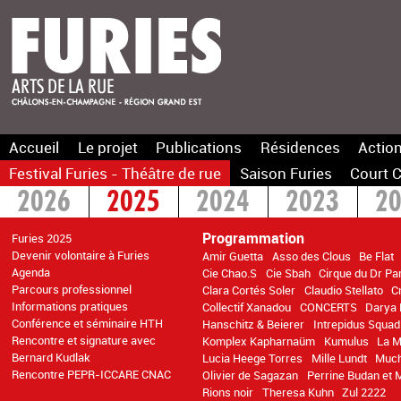
Accueil
Le projet
Publications
Résidences
Action
Festival Furies - Théâtre de rue
Saison Furies
Court C
2026
2025
2024
2023
2
2016
2015
>2014
Programmation
Furies 2025
Devenir volontaire à Furies
Amir Guetta
Asso des Clous
Be Flat
Agenda
Cie Chao.S
Cie Sbah
Cirque du Dr Pa
Parcours professionnel
Clara Cortés Soler
Claudio Stellato
C
Informations pratiques
Collectif Xanadou
CONCERTS
Darya 
Conférence et séminaire HTH
Hanschitz & Beierer
Intrepidus Squad
Rencontre et signature avec
Komplex Kapharnaüm
Kumulus
La M
Bernard Kudlak
Lucia Heege Torres
Mille Lundt
Muc
Rencontre PEPR-ICCARE CNAC
Olivier de Sagazan
Perrine Budan et 
Rions noir
Theresa Kuhn
Zul 2222