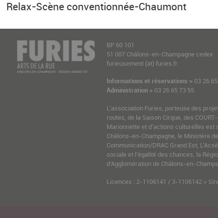
Relax-Scène conventionnée-Chaumont
BP 60 101
51 007 Châlons-en-Champagne cedex
furieusement (at) furies.fr
Informations et réservations >
03 26 65
Administration >
03 26 65 73 55
L’association Furies, porteuse des proje
routes, de la Saison Cirque, des COURT-
Marionnette et d’actions culturelles est 
Châlons-en-Champagne, le Ministère de l
Communication/DRAC Grand Est, L’Acsé-
sociale et l’égalité des chances, la Ré
d’Agglomération de Châlons-en-Champag
Licences : 2-1106141 / 3-1106142 > Sir