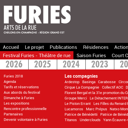
Accueil
Le projet
Publications
Résidences
Action
Festival Furies - Théâtre de rue
Saison Furies
Court C
2026
2025
2024
2023
2
2016
2015
>2014
Les compagnies
Furies 2018
Agenda
Ardestop
Basinga
Carabosse
Circo
Tarifs et réservations
Cirque La Compagnie
Collectif AOC
D
Aux abords du festival
Florent Bergal et la 31e promotion du 
Dimanche à Furies
Groupe Merci
Le Détachement INTER
Les expositions
Le Piston Errant
Les Filles du Renard 
Rencontre professionnelle
Lucamoros
Marc Prépus
Natxo Mon
Partenaires
Patrice de Bénédetti
Patrice de Bénéd
Devenir volontaire à Furies
Titanos
Underclouds
Yann Écauvre-C