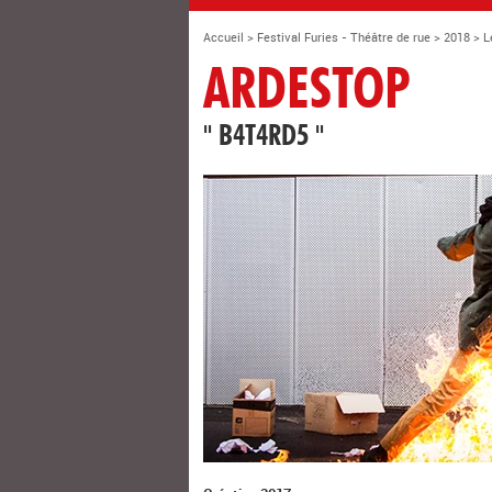
Accueil
>
Festival Furies - Théâtre de rue
>
2018
>
L
ARDESTOP
" B4T4RD5 "