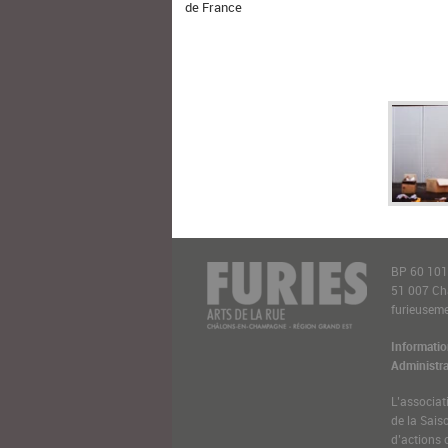
de France
BP 60 10
51 007 C
furieusemen
Informatio
Administra
L’associat
de la Sais
d’actions 