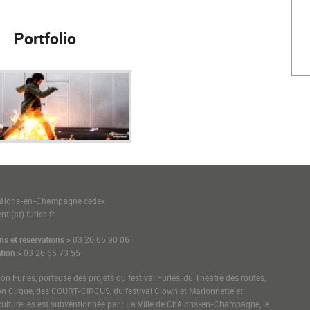
Portfolio
1
hâlons-en-Champagne cedex
t (at) furies.fr
ns et réservations >
03 26 65 90 06
tion >
03 26 65 73 55
ion Furies, porteuse des projets du festival Furies, du Théâtre des routes,
on Cirque, des COURT-CIRCUS, du festival Clown et Marionnette et
culturelles est subventionnée par : La Ville de Châlons-en-Champagne, le