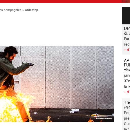
es compagnies
>
Ardestop
DE
🎪 
Fur
rec
+ d'
AP
FU
📢𝐀
jui
37e
la 
+ d'
Th
Pet
Pet
pré
Gue
la (