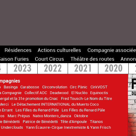
Résidences
Actions culturelles
Compagnie associée
aison Furies
Court Circus
Théâtre des routes
Annon
4
2023
2022
2021
2020
14
mpagnies
p
Basinga
Carabosse
Circonvolution
Circ Pànic
CirkVOST
La Compagnie
Collectif AOC
Deadwood
El Nucléo
Equinoctis
Bergal et la 31e promotion du Cnac
Fred Tousch-Le Nom du Titre
Merci
Le Détachement INTERNATIONAL du Muerto Coco
n Errant
Les Filles du Renard Pâle
Les Filles du Renard Pâle
ros
Marc Prépus
Natxo Montero_danza
Oktobre
de Bénédetti
Patrice de Bénédetti
Tête d’Ampoule
Titanos
Underclouds
Yann Écauvre-Cirque Inextremiste & Yann Frisch