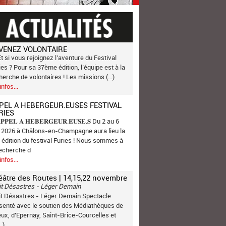
VENEZ VOLONTAIRE
Et si vous rejoignez l’aventure du Festival
ies ? Pour sa 37ème édition, l’équipe est à la
herche de volontaires ! Les missions (…)
infos...
PEL A HEBERGEUR.EUSES FESTIVAL
RIES
𝐏𝐏𝐄𝐋 𝐀 𝐇𝐄𝐁𝐄𝐑𝐆𝐄𝐔𝐑.𝐄𝐔𝐒𝐄.𝐒 Du 2 au 6
n 2026 à Châlons-en-Champagne aura lieu la
 édition du festival Furies ! Nous sommes à
recherche d
infos...
éâtre des Routes | 14,15,22 novembre
it Désastres - Léger Demain
it Désastres - Léger Demain Spectacle
senté avec le soutien des Médiathèques de
ux, d’Epernay, Saint-Brice-Courcelles et
…)