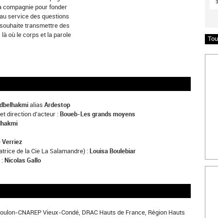
 la compagnie pour fonder
t au service des questions
l souhaite transmettre des
là où le corps et la parole
Tou
Insc
dbelhakmi
alias
Ardestop
et direction d’acteur :
Boueb-Les grands moyens
lhakmi
 Verriez
atrice de la Cie La Salamandre) :
Louisa Boulebiar
 :
Nicolas Gallo
Bille
Boulon-CNAREP Vieux-Condé, DRAC Hauts de France, Région Hauts