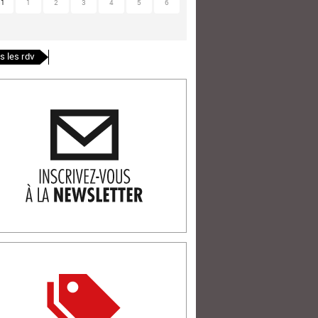
31
1
2
3
4
5
6
s les rdv
ription newlsetter
tterie