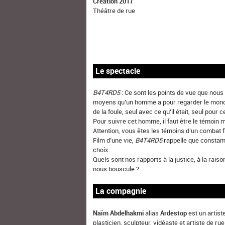
Création 2017
Théâtre de rue
Le spectacle
B4T4RD5
: Ce sont les points de vue que nous 
moyens qu’un homme a pour regarder le monde à
de la foule, seul avec ce qu’il était, seul pour 
Pour suivre cet homme, il faut être le témoin m
Attention, vous êtes les témoins d’un combat f
Film d’une vie,
B4T4RD5
rappelle que constam
choix.
Quels sont nos rapports à la justice, à la raison
nous bouscule ?
La compagnie
Naïm Abdelhakmi
alias
Ardestop
est un artiste
plasticien, sculpteur, vidéaste et artiste de ru