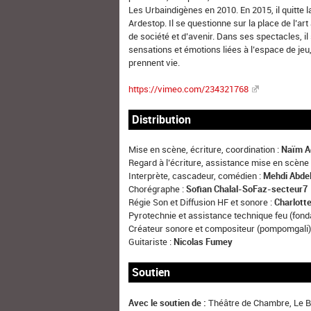
Les Urbaindigènes en 2010. En 2015, il quitte
Ardestop. Il se questionne sur la place de l’ar
de société et d’avenir. Dans ses spectacles, i
sensations et émotions liées à l’espace de jeu, 
prennent vie.
https://vimeo.com/234321768
Distribution
Mise en scène, écriture, coordination :
Naïm A
Regard à l’écriture, assistance mise en scène 
Interprète, cascadeur, comédien :
Mehdi Abde
Chorégraphe :
Sofian Chalal-SoFaz-secteur7
Régie Son et Diffusion HF et sonore :
Charlotte
Pyrotechnie et assistance technique feu (fond
Créateur sonore et compositeur (pompomgali)
Guitariste :
Nicolas Fumey
Soutien
Avec le soutien de :
Théâtre de Chambre, Le 