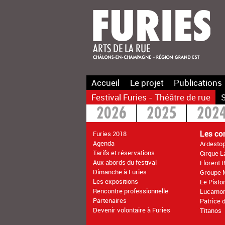
Accueil
Le projet
Publications
Festival Furies - Théâtre de rue
S
2026
2025
202
2016
2015
>20
Les co
Furies 2018
Agenda
Ardesto
Tarifs et réservations
Cirque 
Aux abords du festival
Florent 
Dimanche à Furies
Groupe 
Les expositions
Le Pisto
Rencontre professionnelle
Lucamo
Partenaires
Patrice 
Devenir volontaire à Furies
Titanos