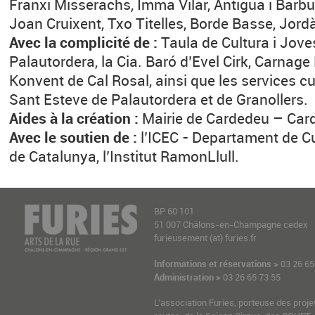
Franxi Misserachs, Imma Vilar, Antigua i Barb
Joan Cruixent, Txo Titelles, Borde Basse, Jordà
Avec la complicité de :
Taula de Cultura i Jove
Palautordera, la Cia. Baró d’Evel Cirk, Carnage
Konvent de Cal Rosal, ainsi que les services cu
Sant Esteve de Palautordera et de Granollers.
Aides à la création :
Mairie de Cardedeu – Card
Avec le soutien de :
l’ICEC - Departament de Cu
de Catalunya, l’Institut RamonLlull.
BP 60 101
51 007 Châlons-en-Champagne cedex
furieusement (at) furies.fr
Informations et réservations >
03 26 65
Administration >
03 26 65 73 55
L’association Furies, porteuse des proje