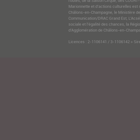
routes, de la Saison Cirque, des COURT-
Marionnette et d’actions culturelles est 
Châlons-en-Champagne, le Ministère de l
Communication/DRAC Grand Est, L’Acsé-
sociale et l’égalité des chances, la Ré
d’Agglomération de Châlons-en-Champag
Licences : 2-1106141 / 3-1106142 > Sir