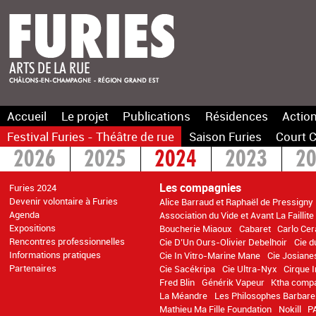
Accueil
Le projet
Publications
Résidences
Action
Festival Furies - Théâtre de rue
Saison Furies
Court C
2026
2025
2024
2023
2
2016
2015
>2014
Les compagnies
Furies 2024
Devenir volontaire à Furies
Alice Barraud et Raphaël de Pressigny
Agenda
Association du Vide et Avant La Faillite
Expositions
Boucherie Miaoux
Cabaret
Carlo Cer
Rencontres professionnelles
Cie D’Un Ours-Olivier Debelhoir
Cie d
Informations pratiques
Cie In Vitro-Marine Mane
Cie Josiane
Partenaires
Cie Sacékripa
Cie Ultra-Nyx
Cirque 
Fred Blin
Générik Vapeur
Ktha comp
La Méandre
Les Philosophes Barbare
Mathieu Ma Fille Foundation
Nokill
P