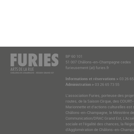
BP 60 101
51 007 Châlons-en-Champagne cedex
furieusement (at) furies.fr
Informations et réservations >
03 26 65
Administration >
03 26 65 73 55
L’association Furies, porteuse des proje
routes, de la Saison Cirque, des COURT-
Marionnette et d’actions culturelles est 
Châlons-en-Champagne, le Ministère de l
Communication/DRAC Grand Est, L’Acsé-
sociale et l’égalité des chances, la Ré
d’Agglomération de Châlons-en-Champag