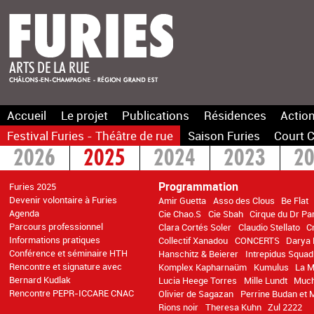
Accueil
Le projet
Publications
Résidences
Action
Festival Furies - Théâtre de rue
Saison Furies
Court C
2026
2025
2024
2023
2
2016
2015
>2014
Programmation
Furies 2025
Devenir volontaire à Furies
Amir Guetta
Asso des Clous
Be Flat
Agenda
Cie Chao.S
Cie Sbah
Cirque du Dr Pa
Parcours professionnel
Clara Cortés Soler
Claudio Stellato
C
Informations pratiques
Collectif Xanadou
CONCERTS
Darya 
Conférence et séminaire HTH
Hanschitz & Beierer
Intrepidus Squad
Rencontre et signature avec
Komplex Kapharnaüm
Kumulus
La M
Bernard Kudlak
Lucia Heege Torres
Mille Lundt
Muc
Rencontre PEPR-ICCARE CNAC
Olivier de Sagazan
Perrine Budan et 
Rions noir
Theresa Kuhn
Zul 2222