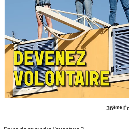
36
Éd
ème
Envie de rejoindre l’aventure ?