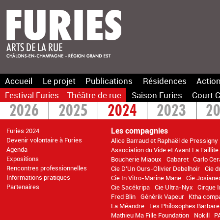
Accueil
Le projet
Publications
Résidences
Action
Festival Furies - Théâtre de rue
Saison Furies
Court C
2026
2025
2024
2023
2
2016
2015
>2014
Les compagnies
Furies 2024
Devenir volontaire à Furies
Alice Barraud et Raphaël de Pressigny
Agenda
Association du Vide et Avant La Faillite
Expositions
Boucherie Miaoux
Cabaret
Carlo Cer
Rencontres professionnelles
Cie D’Un Ours-Olivier Debelhoir
Cie d
Informations pratiques
Cie In Vitro-Marine Mane
Cie Josiane
Partenaires
Cie Sacékripa
Cie Ultra-Nyx
Cirque 
Fred Blin
Générik Vapeur
Ktha comp
La Méandre
Les Philosophes Barbare
Mathieu Ma Fille Foundation
Nokill
P