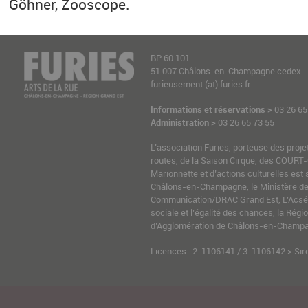
Göhner, Zooscope.
BP 60 101
51 007 Châlons-en-Champagne cedex
furieusement (at) furies.fr
Informations et réservations >
03 26 65
Administration >
03 26 65 73 55
L’association Furies, porteuse des proje
routes, de la Saison Cirque, des COURT-
Marionnette et d’actions culturelles est 
Châlons-en-Champagne, le Ministère de l
Communication/DRAC Grand Est, L’Acsé-
sociale et l’égalité des chances, la Ré
d’Agglomération de Châlons-en-Champag
Licences : 2-1106141 / 3-1106142 > Sir