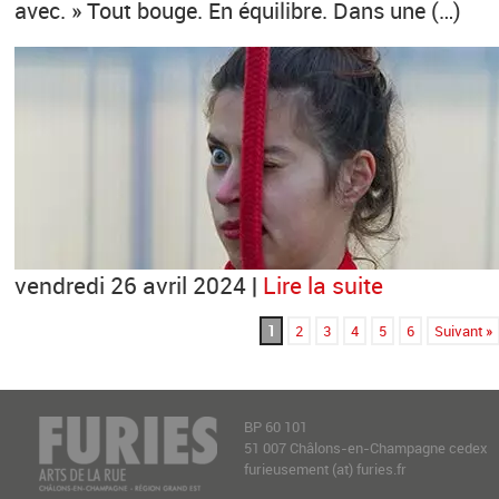
avec. » Tout bouge. En équilibre. Dans une (…)
vendredi 26 avril 2024 |
Lire la suite
1
2
3
4
5
6
Suivant »
BP 60 101
51 007 Châlons-en-Champagne cedex
furieusement (at) furies.fr