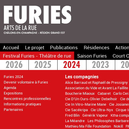
Accueil
Le projet
Publications
Résidences
Action
Festival Furies - Théâtre de rue
Saison Furies
Court C
2026
2025
2024
2023
2
2016
2015
>2014
Les compagnies
Furies 2024
Devenir volontaire à Furies
Alice Barraud et Raphaël de Pressigny
Agenda
Association du Vide et Avant La Faillite
Expositions
Boucherie Miaoux
Cabaret
Carlo Cer
Rencontres professionnelles
Cie D’Un Ours-Olivier Debelhoir
Cie d
Informations pratiques
Cie In Vitro-Marine Mane
Cie Josiane
Partenaires
Cie Sacékripa
Cie Ultra-Nyx
Cirque 
Fred Blin
Générik Vapeur
Ktha comp
La Méandre
Les Philosophes Barbare
Mathieu Ma Fille Foundation
Nokill
P