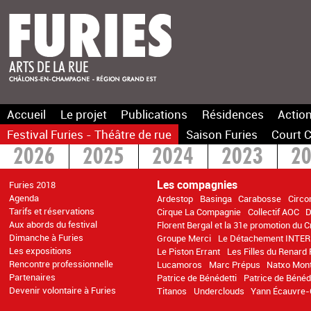
Accueil
Le projet
Publications
Résidences
Action
Festival Furies - Théâtre de rue
Saison Furies
Court C
2026
2025
2024
2023
2
2016
2015
>2014
Les compagnies
Furies 2018
Agenda
Ardestop
Basinga
Carabosse
Circo
Tarifs et réservations
Cirque La Compagnie
Collectif AOC
D
Aux abords du festival
Florent Bergal et la 31e promotion du 
Dimanche à Furies
Groupe Merci
Le Détachement INTER
Les expositions
Le Piston Errant
Les Filles du Renard 
Rencontre professionnelle
Lucamoros
Marc Prépus
Natxo Mon
Partenaires
Patrice de Bénédetti
Patrice de Bénéd
Devenir volontaire à Furies
Titanos
Underclouds
Yann Écauvre-C