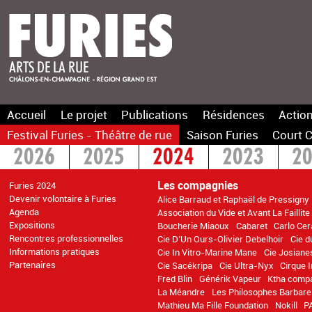
Accueil
Le projet
Publications
Résidences
Action
Festival Furies - Théâtre de rue
Saison Furies
Court C
2026
2025
2024
2023
2
2016
2015
>2014
Les compagnies
Furies 2024
Devenir volontaire à Furies
Alice Barraud et Raphaël de Pressigny
Agenda
Association du Vide et Avant La Faillite
Expositions
Boucherie Miaoux
Cabaret
Carlo Cer
Rencontres professionnelles
Cie D’Un Ours-Olivier Debelhoir
Cie d
Informations pratiques
Cie In Vitro-Marine Mane
Cie Josiane
Partenaires
Cie Sacékripa
Cie Ultra-Nyx
Cirque 
Fred Blin
Générik Vapeur
Ktha comp
La Méandre
Les Philosophes Barbare
Mathieu Ma Fille Foundation
Nokill
P