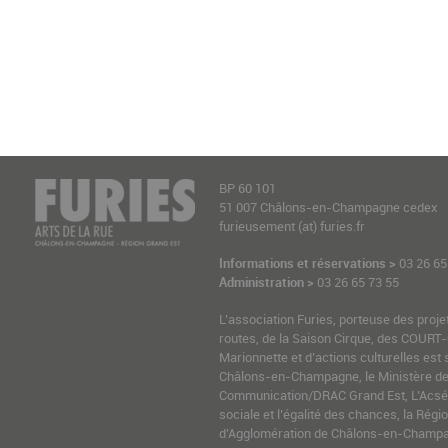
BP 60 101
51 007 Châlons-en-Champagne cedex
furieusement (at) furies.fr
Informations et réservations >
03 26 65
Administration >
03 26 65 73 55
L’association Furies, porteuse des proje
routes, de la Saison Cirque, des COURT-
Marionnette et d’actions culturelles est 
Châlons-en-Champagne, le Ministère de l
Communication/DRAC Grand Est, L’Acsé-
sociale et l’égalité des chances, la Ré
d’Agglomération de Châlons-en-Champag