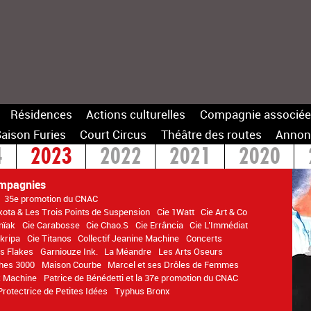
Résidences
Actions culturelles
Compagnie associée
aison Furies
Court Circus
Théâtre des routes
Annon
4
2023
2022
2021
2020
14
mpagnies
35e promotion du CNAC
ota & Les Trois Points de Suspension
Cie 1Watt
Cie Art & Co
nïak
Cie Carabosse
Cie Chao.S
Cie Errância
Cie L’Immédiat
kripa
Cie Titanos
Collectif Jeanine Machine
Concerts
s Flakes
Garniouze Ink.
La Méandre
Les Arts Oseurs
ches 3000
Maison Courbe
Marcel et ses Drôles de Femmes
 Machine
Patrice de Bénédetti et la 37e promotion du CNAC
Protectrice de Petites Idées
Typhus Bronx