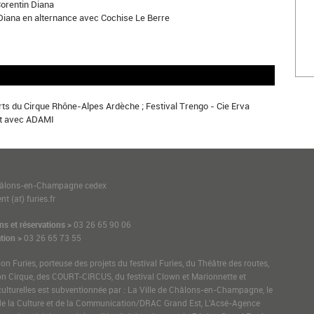
Corentin Diana
Diana en alternance avec Cochise Le Berre
rts du Cirque Rhône-Alpes Ardèche ; Festival Trengo - Cie Erva
at avec ADAMI
1
hâlons-en-Champagne cedex
t (at) furies.fr
ns et réservations >
03 26 65 90 06
tion >
03 26 65 73 55
ion Furies, porteuse des projets du festival Furies, du Théâtre des routes,
on Cirque, des COURT-CIRCUS, du festival Clown et Marionnette et
culturelles est subventionnée par : La Ville de Châlons-en-Champagne, le
de la Culture et de la Communication/DRAC Grand Est, L’Acsé-Agence