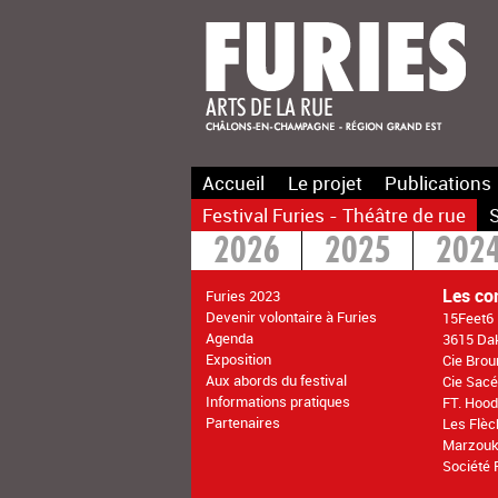
Accueil
Le projet
Publications
Festival Furies - Théâtre de rue
S
2026
2025
202
2016
2015
>20
Les co
Furies 2023
Devenir volontaire à Furies
15Feet6
Agenda
3615 Dak
Exposition
Cie Brou
Aux abords du festival
Cie Sacé
Informations pratiques
FT. Hood
Partenaires
Les Flè
Marzouk
Société 