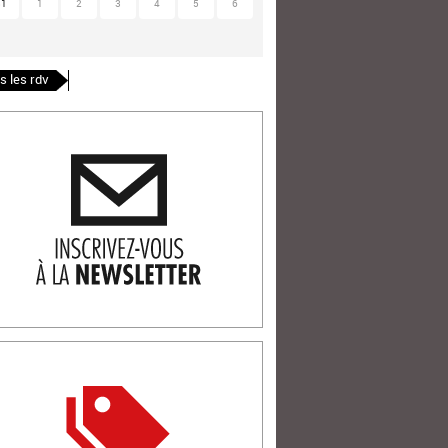
31
1
2
3
4
5
6
s les rdv
ription newlsetter
tterie