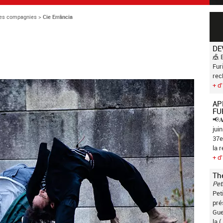
es compagnies
>
Cie Errância
DE
🎪 
Fur
rec
+ d'
AP
FU
📢𝐀
jui
37e
la 
+ d'
Th
Pet
Pet
pré
Gue
la (