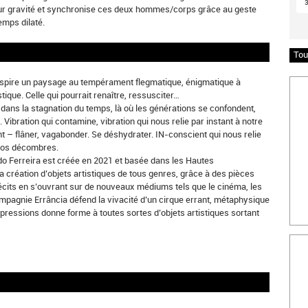
à leur gravité et synchronise ces deux hommes/corps grâce au geste
mps dilaté.
Tou
spire un paysage au tempérament flegmatique, énigmatique à
Insc
ique. Celle qui pourrait renaître, ressusciter…
 dans la stagnation du temps, là où les générations se confondent,
. Vibration qui contamine, vibration qui nous relie par instant à notre
t – flâner, vagabonder. Se déshydrater. IN-conscient qui nous relie
 nos décombres.
rdo Ferreira est créée en 2021 et basée dans les Hautes
 création d’objets artistiques de tous genres, grâce à des pièces
cits en s’ouvrant sur de nouveaux médiums tels que le cinéma, les
mpagnie Errância défend la vivacité d’un cirque errant, métaphysique
pressions donne forme à toutes sortes d’objets artistiques sortant
Bille