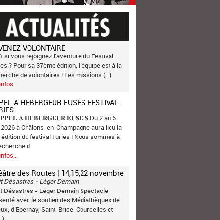
VENEZ VOLONTAIRE
Et si vous rejoignez l’aventure du Festival
ies ? Pour sa 37ème édition, l’équipe est à la
herche de volontaires ! Les missions (…)
infos...
PEL A HEBERGEUR.EUSES FESTIVAL
RIES
𝐏𝐏𝐄𝐋 𝐀 𝐇𝐄𝐁𝐄𝐑𝐆𝐄𝐔𝐑.𝐄𝐔𝐒𝐄.𝐒 Du 2 au 6
n 2026 à Châlons-en-Champagne aura lieu la
 édition du festival Furies ! Nous sommes à
recherche d
infos...
éâtre des Routes | 14,15,22 novembre
it Désastres - Léger Demain
it Désastres - Léger Demain Spectacle
senté avec le soutien des Médiathèques de
ux, d’Epernay, Saint-Brice-Courcelles et
…)