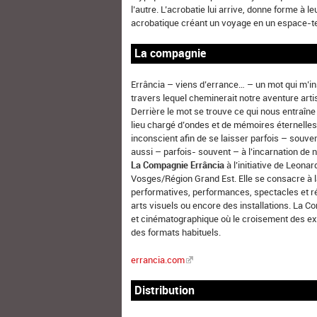
l’autre. L’acrobatie lui arrive, donne forme 
acrobatique créant un voyage en un espace-te
La compagnie
Errância – viens d’errance… – un mot qui m’in
travers lequel cheminerait notre aventure artist
Derrière le mot se trouve ce qui nous entraîne
lieu chargé d’ondes et de mémoires éternelles
inconscient afin de se laisser parfois – souven
aussi – parfois- souvent – à l’incarnation de
La Compagnie Errância
à l’initiative de Leona
Vosges/Région Grand Est. Elle se consacre à la
performatives, performances, spectacles et ré
arts visuels ou encore des installations. La Co
et cinématographique où le croisement des ex
des formats habituels.
errancia.com
Distribution