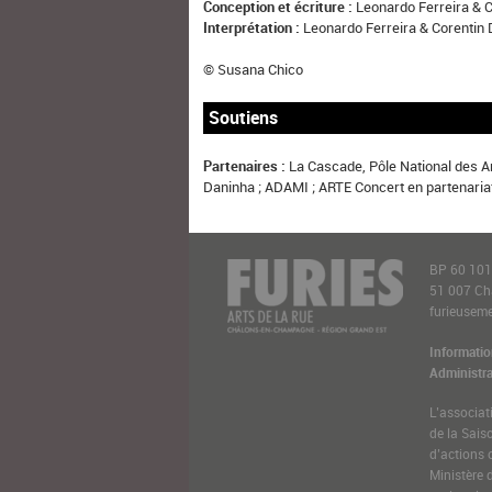
Conception et écriture :
Leonardo Ferreira & 
Interprétation :
Leonardo Ferreira & Corentin 
© Susana Chico
Soutiens
Partenaires :
La Cascade, Pôle National des A
Daninha ; ADAMI ; ARTE Concert en partenari
BP 60 10
51 007 C
furieusemen
Informatio
Administra
L’associat
de la Sais
d’actions 
Ministère 