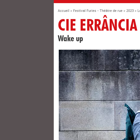
Accueil
>
Festival Furies - Théâtre de rue
>
2023
>
L
CIE ERRÂNCIA
Wake up