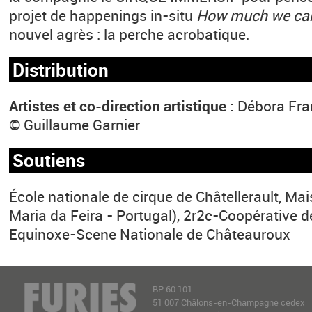
projet de happenings in-situ
How much we car
nouvel agrès : la perche acrobatique.
Distribution
Artistes et co-direction artistique :
Débora Fran
© Guillaume Garnier
Soutiens
École nationale de cirque de Châtellerault, Ma
Maria da Feira - Portugal), 2r2c-Coopérative d
Equinoxe-Scene Nationale de Châteauroux
BP 60 101
51 007 Châlons-en-Champagne cedex