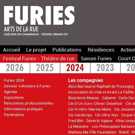
Accueil
Le projet
Publications
Résidences
Action
Festival Furies - Théâtre de rue
Saison Furies
Court C
2026
2025
2024
2023
2
2016
2015
>2014
Les compagnies
Furies 2024
Devenir volontaire à Furies
Alice Barraud et Raphaël de Pressigny
Agenda
Association du Vide et Avant La Faillite
Expositions
Boucherie Miaoux
Cabaret
Carlo Cer
Rencontres professionnelles
Cie D’Un Ours-Olivier Debelhoir
Cie d
Informations pratiques
Cie In Vitro-Marine Mane
Cie Josiane
Partenaires
Cie Sacékripa
Cie Ultra-Nyx
Cirque 
Fred Blin
Générik Vapeur
Ktha comp
La Méandre
Les Philosophes Barbare
Mathieu Ma Fille Foundation
Nokill
P