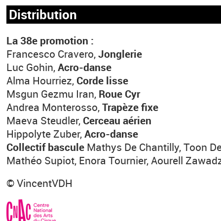
Distribution
La 38e promotion :
Francesco Cravero,
Jonglerie
Luc Gohin,
Acro-danse
Alma Hourriez,
Corde lisse
Msgun Gezmu Iran,
Roue Cyr
Andrea Monterosso,
Trapèze fixe
Maeva Steudler,
Cerceau aérien
Hippolyte Zuber,
Acro-danse
Collectif bascule
Mathys De Chantilly, Toon De 
Mathéo Supiot, Enora Tournier, Aourell Zawad
© VincentVDH