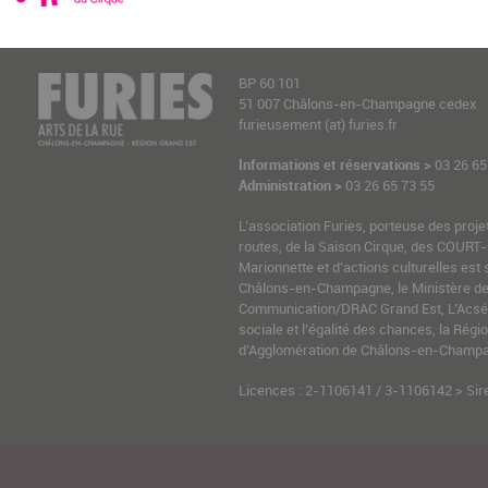
BP 60 101
51 007 Châlons-en-Champagne cedex
furieusement (at) furies.fr
Informations et réservations >
03 26 65
Administration >
03 26 65 73 55
L’association Furies, porteuse des proje
routes, de la Saison Cirque, des COURT-
Marionnette et d’actions culturelles est 
Châlons-en-Champagne, le Ministère de l
Communication/DRAC Grand Est, L’Acsé-
sociale et l’égalité des chances, la Ré
d’Agglomération de Châlons-en-Champag
Licences : 2-1106141 / 3-1106142 > Sir