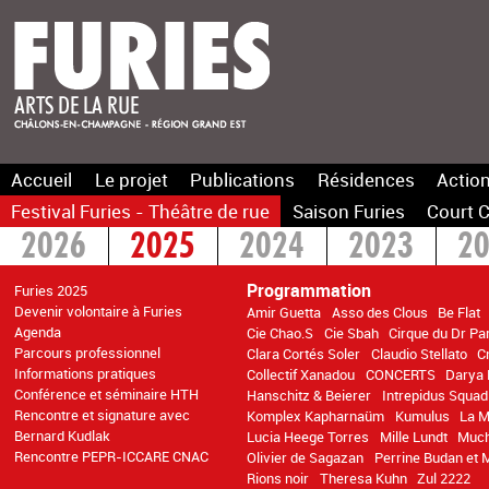
Accueil
Le projet
Publications
Résidences
Action
Festival Furies - Théâtre de rue
Saison Furies
Court C
2026
2025
2024
2023
2
2016
2015
>2014
Programmation
Furies 2025
Devenir volontaire à Furies
Amir Guetta
Asso des Clous
Be Flat
Agenda
Cie Chao.S
Cie Sbah
Cirque du Dr Pa
Parcours professionnel
Clara Cortés Soler
Claudio Stellato
C
Informations pratiques
Collectif Xanadou
CONCERTS
Darya 
Conférence et séminaire HTH
Hanschitz & Beierer
Intrepidus Squad
Rencontre et signature avec
Komplex Kapharnaüm
Kumulus
La M
Bernard Kudlak
Lucia Heege Torres
Mille Lundt
Muc
Rencontre PEPR-ICCARE CNAC
Olivier de Sagazan
Perrine Budan et 
Rions noir
Theresa Kuhn
Zul 2222