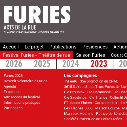
Accueil
Le projet
Publications
Résidences
Action
Festival Furies - Théâtre de rue
Saison Furies
Court C
2026
2025
2024
2023
2
2016
2015
>2014
Les compagnies
Furies 2023
Devenir volontaire à Furies
15Feet6
35e promotion du CNAC
Agenda
3615 Dakota & Les Trois Points de Su
Exposition
Cie Brounïak
Cie Carabosse
Cie Cha
Aux abords du festival
Cie Sacékripa
Cie Titanos
Collectif 
Informations pratiques
FT. Hoods Flakes
Garniouze Ink.
La 
Partenaires
Les Flèches 3000
Maison Courbe
Ma
Marzouk Machine
Patrice de Bénédet
Société Protectrice de Petites Idées
T