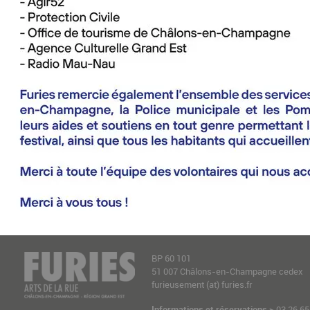
BP 60 101
51 007 Châlons-en-Champagne cedex
furieusement (at) furies.fr
Informations et réservations >
03 26 65