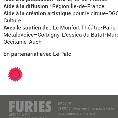
Aide à la diffusion
: Région Île-de-France
Aide à la création artistique
pour le cirque-DGC
Culture
Avec le soutien de :
Le Monfort Théâtre-Paris,
Metalovoice–Corbigny, L’essieu du Batut-Mur
Occitanie-Auch
En partenariat avec Le Palc
BP 60 101
51 007 Châlons-en-Champagne cedex
furieusement (at) furies.fr