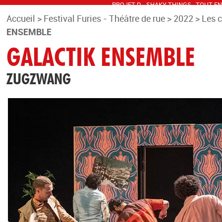
PROJET D
SHAKY THINGS
TOUT EN
VOUS REVOIR
Accueil
>
Festival Furies - Théâtre de rue
>
2022
>
Les 
ENSEMBLE
GALACTIK ENSEMBLE
ZUGZWANG