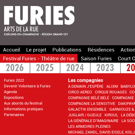
Accueil
Le projet
Publications
Résidences
Action
Festival Furies - Théâtre de rue
Saison Furies
Court C
2026
2025
2024
2023
2
2016
2015
>2014
Les compagnies
Furies 2022
Devenir Volontaire à Furies
À DEMAIN J’ESPÈRE
ALIXM
BABYLO
Agenda
CIRCO AEREO
CIRQUE ROUAGES
CO
Expositions
COMPAGNIE BÉLÉ BÉLÉ
COMPAGNIE 
Aux abords du festival
COMPAGNIE LA SENSITIVE
DAKIPAY
Informations pratiques
GALACTIK ENSEMBLE
GARNIOUZE &
Partenaires
JUGLAIR / GUEULE
KIROUL
LA DÉB
LA GÉNÉRALE D’IMAGINAIRE
LA SOC
LES ARMOIRES PLEINES
MICHAEL ZANDL, DAVID EISELE, KOL