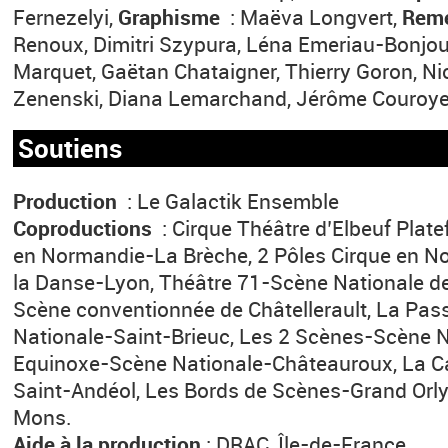
Fernezelyi,
Graphisme
: Maëva Longvert,
Rem
Renoux, Dimitri Szypura, Léna Emeriau-Bonjou
Marquet, Gaëtan Chataigner, Thierry Goron, Nico
Zenenski, Diana Lemarchand, Jérôme Couroye
Soutiens
Production
: Le Galactik Ensemble
Coproductions
: Cirque Théâtre d’Elbeuf Plat
en Normandie-La Brèche, 2 Pôles Cirque en N
la Danse-Lyon, Théâtre 71-Scène Nationale de
Scène conventionnée de Châtellerault, La Pas
Nationale-Saint-Brieuc, Les 2 Scènes-Scène 
Equinoxe-Scène Nationale-Châteauroux, La 
Saint-Andéol, Les Bords de Scènes-Grand Orly
Mons.
Aide à la production
: DRAC, Île-de-France