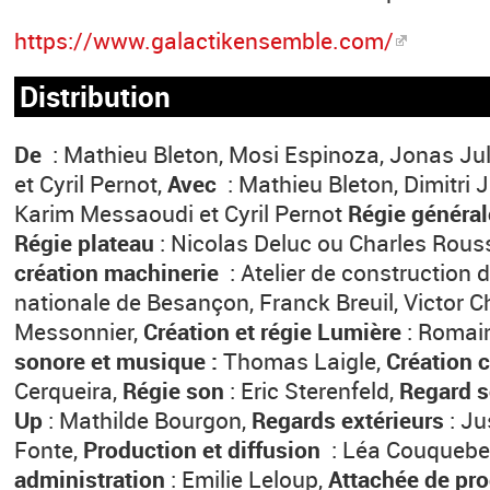
https://www.galactikensemble.com/
Distribution
De
: Mathieu Bleton, Mosi Espinoza, Jonas Ju
et Cyril Pernot,
Avec
: Mathieu Bleton, Dimitri 
Karim Messaoudi et Cyril Pernot
Régie général
Régie plateau
: Nicolas Deluc ou Charles Rou
création machinerie
: Atelier de construction
nationale de Besançon, Franck Breuil, Victor 
Messonnier,
Création et régie Lumière
: Romain
sonore et musique :
Thomas Laigle,
Création 
Cerqueira,
Régie son
: Eric Sterenfeld,
Regard 
Up
: Mathilde Bourgon,
Regards extérieurs
: Ju
Fonte,
Production et diffusion
: Léa Couquebe
administration
: Emilie Leloup,
Attachée de pr