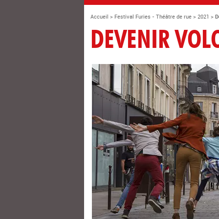
Accueil
>
Festival Furies - Théâtre de rue
>
2021
>
D
DEVENIR VOLO