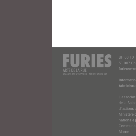
BP 60 10
51 007 C
furieusemen
Informatio
Administra
L’associat
de la Sais
d’actions 
Ministère 
nationale 
Communaut
Marne.