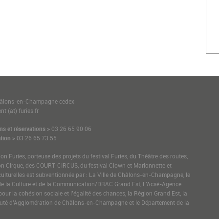
1
hâlons-en-Champagne cedex
t (at) furies.fr
ns et réservations >
03 26 65 90 06
tion >
03 26 65 73 55
ion Furies, porteuse des projets du festival Furies, du Théâtre des routes,
on Cirque, des COURT-CIRCUS, du festival Clown et Marionnette et
culturelles est subventionnée par : La Ville de Châlons-en-Champagne, le
de la Culture et de la Communication/DRAC Grand Est, L’Acsé-Agence
pour la cohésion sociale et l’égalité des chances, la Région Grand Est, la
é d’Agglomération de Châlons-en-Champagne et le Département de la