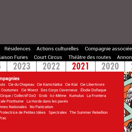
Résidences
Actions culturelles
Compagnie associée
aison Furies
Court Circus
Théâtre des routes
Annon
4
2023
2022
2021
2020
14
mpagnies
uts
Cie du Chapeau
Cie Kamchàtka
Cie Kiaï
Cie Libertivore
t Coutumes
Cie Woest
Des Corps Caverneux
Élodie Doñaque
 Cirque / Collectif OxO
Grob
Ici-Même
Kumulus
La Frontera
rale Posthume
La Horde dans les pavés
nnes Nationales
No Panication
Protectrice de Petites Idées
Spectralex
The Summer Rebellion
Vrac