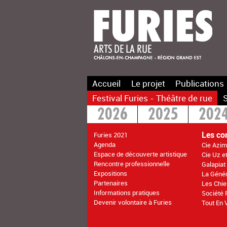
Accueil
Le projet
Publications
Festival Furies - Théâtre de rue
S
2026
2025
202
2016
2015
>20
Les co
Furies 2021
Agenda
Cie Azim
Espace de découverte artistique
Cie Uz e
Rencontre professionnelle
Galapiat
Expositions
La Géné
Partenaires
Les Chie
Informations pratiques
Société 
Devenir volontaire à Furies
Tout En 