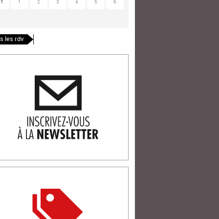
31
1
2
3
4
5
6
s les rdv
ription newlsetter
tterie