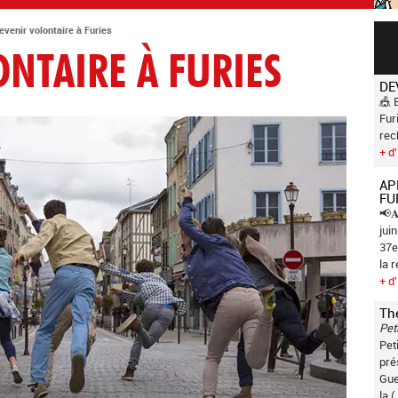
evenir volontaire à Furies
NTAIRE À FURIES
DE
🎪 
Fur
rec
+ d'
AP
FU
📢𝐀
jui
37e
la 
+ d'
Th
Pet
Pet
pré
Gue
la (