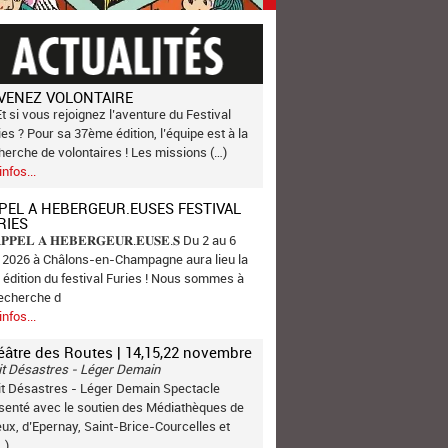
VENEZ VOLONTAIRE
Et si vous rejoignez l’aventure du Festival
ies ? Pour sa 37ème édition, l’équipe est à la
herche de volontaires ! Les missions (…)
infos...
PEL A HEBERGEUR.EUSES FESTIVAL
RIES
𝐏𝐏𝐄𝐋 𝐀 𝐇𝐄𝐁𝐄𝐑𝐆𝐄𝐔𝐑.𝐄𝐔𝐒𝐄.𝐒 Du 2 au 6
n 2026 à Châlons-en-Champagne aura lieu la
 édition du festival Furies ! Nous sommes à
recherche d
infos...
éâtre des Routes | 14,15,22 novembre
it Désastres - Léger Demain
it Désastres - Léger Demain Spectacle
senté avec le soutien des Médiathèques de
ux, d’Epernay, Saint-Brice-Courcelles et
…)