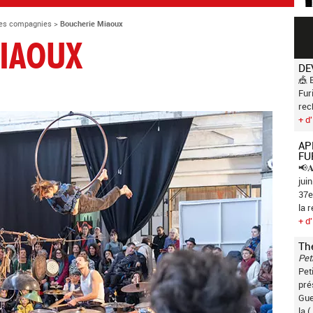
es compagnies
>
Boucherie Miaoux
IAOUX
DE
🎪 
Fur
rec
+ d'
AP
FU
📢𝐀
jui
37e
la 
+ d'
Th
Pet
Pet
pré
Gue
la (