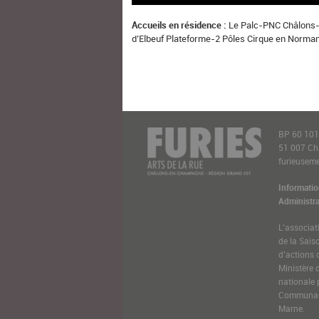
Accueils en résidence :
Le Palc-PNC Châlons-
d’Elbeuf Plateforme-2 Pôles Cirque en Norma
BP 60 10
51 007 C
furieusemen
Informatio
Administra
L’associat
de la Sais
d’actions 
Ministère 
nationale 
Communaut
Marne.