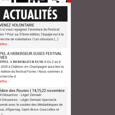
VENEZ VOLONTAIRE
Et si vous rejoignez l’aventure du Festival
ies ? Pour sa 37ème édition, l’équipe est à la
herche de volontaires ! Les missions (…)
infos...
PEL A HEBERGEUR.EUSES FESTIVAL
RIES
𝐏𝐏𝐄𝐋 𝐀 𝐇𝐄𝐁𝐄𝐑𝐆𝐄𝐔𝐑.𝐄𝐔𝐒𝐄.𝐒 Du 2 au 6
n 2026 à Châlons-en-Champagne aura lieu la
 édition du festival Furies ! Nous sommes à
recherche d
infos...
éâtre des Routes | 14,15,22 novembre
it Désastres - Léger Demain
it Désastres - Léger Demain Spectacle
senté avec le soutien des Médiathèques de
ux, d’Epernay, Saint-Brice-Courcelles et
…)