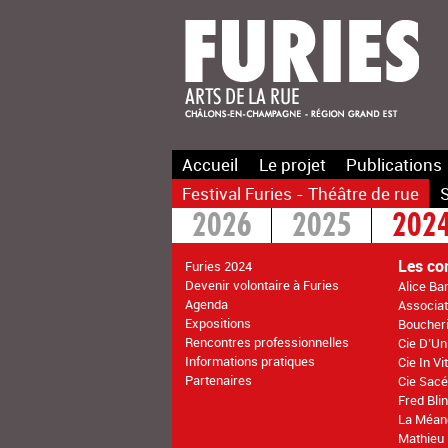
Accueil
Le projet
Publications
Festival Furies - Théâtre de rue
S
2026
2025
202
2016
2015
>20
Les co
Furies 2024
Devenir volontaire à Furies
Alice Ba
Agenda
Associati
Expositions
Boucher
Rencontres professionnelles
Cie D’Un
Informations pratiques
Cie In V
Partenaires
Cie Sacé
Fred Bli
La Méan
Mathieu 