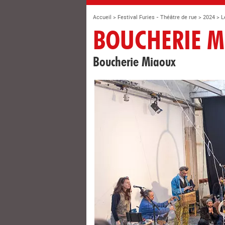
Accueil
>
Festival Furies - Théâtre de rue
>
2024
>
L
BOUCHERIE M
Boucherie Miaoux