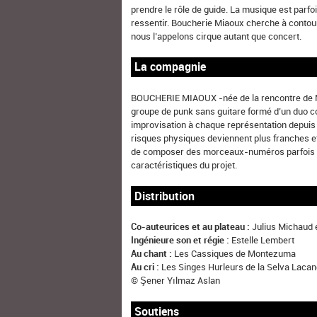
prendre le rôle de guide. La musique est parfoi
ressentir. Boucherie Miaoux cherche à contour
nous l’appelons cirque autant que concert.
La compagnie
BOUCHERIE MIAOUX -née de la rencontre de No
groupe de punk sans guitare formé d’un duo 
improvisation à chaque représentation depuis 
risques physiques deviennent plus franches et
de composer des morceaux-numéros parfois mil
caractéristiques du projet.
Distribution
Co-auteurices et au plateau :
Julius Michaud
Ingénieure son et régie :
Estelle Lembert
Au chant :
Les Cassiques de Montezuma
Au cri :
Les Singes Hurleurs de la Selva Laca
© Şener Yılmaz Aslan
Soutiens