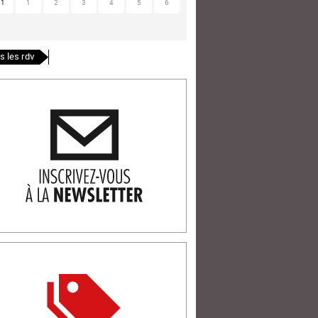
31
1
2
3
4
5
6
s les rdv
ription newlsetter
tterie