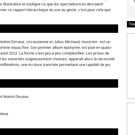
s illustrative et souligne ce que les spectateurices devraient
ner ce rapport hiérarchique du son au geste, c’est pour cela que
Tou
Insc
émi Devaux, circassienne et Julius Michaud, musicien- est un
comme noyau fixe. Son premier album éponyme, est joué en quasi-
août 2022. La forme s’est peu à peu complexifiée. Les prises de
 les sonorités soigneusement choisies. Apparaît alors la nécessité
limétrés, une écriture tranchée permettant une rapidité de jeu
 et Noémi Devaux
Bille
ndona