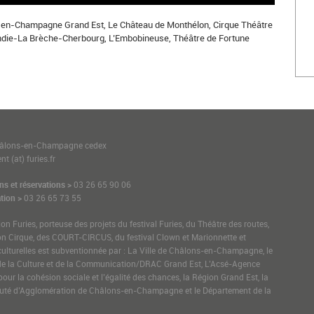
en-Champagne Grand Est, Le Château de Monthélon, Cirque Théâtre
ndie-La Brèche-Cherbourg, L’Embobineuse, Théâtre de Fortune
1
hâlons-en-Champagne cedex
t (at) furies.fr
ns et réservations >
03 26 65 90 06
tion >
03 26 65 73 55
ion Furies, porteuse des projets du festival Furies, du Théâtre des routes,
on Cirque, des COURT-CIRCUS, du festival Clown et Marionnette et
culturelles est subventionnée par : La Ville de Châlons-en-Champagne, le
de la Culture et de la Communication/DRAC Grand Est, L’Acsé-Agence
pour la cohésion sociale et l’égalité des chances, la Région Grand Est, la
é d’Agglomération de Châlons-en-Champagne et le Département de la