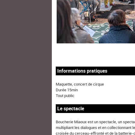
Informations pratiques
Maquette, concert de cirque
Durée 15min
Tout public
Le spectacle
Boucherie Miaoux est un spectacle, un spectacl
multipliant les dialogues et en collectionnant l
croisée du cerceau-effronté et de la batterie-