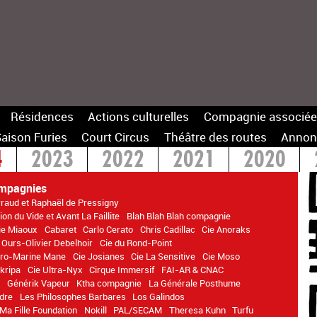
Résidences
Actions culturelles
Compagnie associée
aison Furies
Court Circus
Théâtre des routes
Annon
4
2023
2022
2021
2020
14
mpagnies
rraud et Raphaël de Pressigny
on du Vide et Avant La Faillite
Blah Blah Blah compagnie
ie Miaoux
Cabaret
Carlo Cerato
Chris Cadillac
Cie Anoraks
 Ours-Olivier Debelhoir
Cie du Rond-Point
itro-Marine Mane
Cie Josianes
Cie La Sensitive
Cie Moso
kripa
Cie Ultra-Nyx
Cirque Immersif
FAI-AR & CNAC
n
Générik Vapeur
Ktha compagnie
La Générale Posthume
dre
Les Philosophes Barbares
Los Galindos
Ma Fille Foundation
Nokill
PAL/SECAM
Theresa Kuhn
Turfu