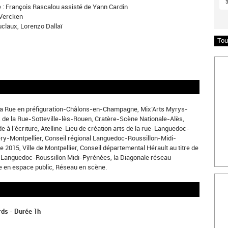
e : François Rascalou assisté de Yann Cardin
 Vercken
uclaux, Lorenzo Dallaï
Tou
Insc
e la Rue en préfiguration-Châlons-en-Champagne, Mix’Arts Myrys-
s de la Rue-Sotteville-lès-Rouen, Cratère-Scène Nationale-Alès,
 l’écriture, Atelline-Lieu de création arts de la rue-Languedoc-
lery-Montpellier, Conseil régional Languedoc-Roussillon-Midi-
2015, Ville de Montpellier, Conseil départemental Hérault au titre de
 Languedoc-Roussillon Midi-Pyrénées, la Diagonale réseau
ue en espace public, Réseau en scène.
Bille
rds - Durée 1h