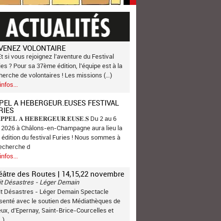
VENEZ VOLONTAIRE
Et si vous rejoignez l’aventure du Festival
ies ? Pour sa 37ème édition, l’équipe est à la
herche de volontaires ! Les missions (…)
infos...
PEL A HEBERGEUR.EUSES FESTIVAL
RIES
𝐏𝐏𝐄𝐋 𝐀 𝐇𝐄𝐁𝐄𝐑𝐆𝐄𝐔𝐑.𝐄𝐔𝐒𝐄.𝐒 Du 2 au 6
n 2026 à Châlons-en-Champagne aura lieu la
 édition du festival Furies ! Nous sommes à
recherche d
infos...
éâtre des Routes | 14,15,22 novembre
it Désastres - Léger Demain
it Désastres - Léger Demain Spectacle
senté avec le soutien des Médiathèques de
ux, d’Epernay, Saint-Brice-Courcelles et
…)