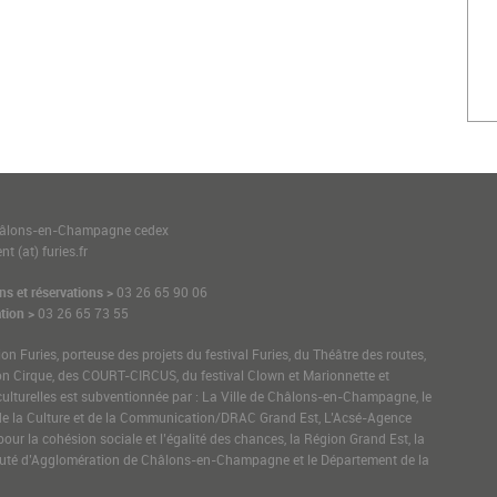
1
hâlons-en-Champagne cedex
t (at) furies.fr
ns et réservations >
03 26 65 90 06
tion >
03 26 65 73 55
ion Furies, porteuse des projets du festival Furies, du Théâtre des routes,
on Cirque, des COURT-CIRCUS, du festival Clown et Marionnette et
culturelles est subventionnée par : La Ville de Châlons-en-Champagne, le
de la Culture et de la Communication/DRAC Grand Est, L’Acsé-Agence
pour la cohésion sociale et l’égalité des chances, la Région Grand Est, la
é d’Agglomération de Châlons-en-Champagne et le Département de la