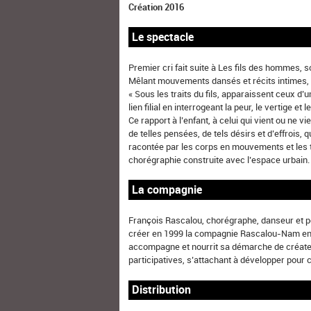
Création 2016
Le spectacle
Premier cri fait suite à Les fils des hommes, s
Mêlant mouvements dansés et récits intimes, F
« Sous les traits du fils, apparaissent ceux d’
lien filial en interrogeant la peur, le vertige et 
Ce rapport à l’enfant, à celui qui vient ou ne v
de telles pensées, de tels désirs et d’effrois,
racontée par les corps en mouvements et les 
chorégraphie construite avec l’espace urbain.
La compagnie
François Rascalou, chorégraphe, danseur et pe
créer en 1999 la compagnie Rascalou-Nam entre
accompagne et nourrit sa démarche de créateu
participatives, s’attachant à développer pour 
Distribution