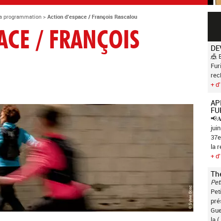
a programmation
>
Action d’espace / François Rascalou
ACE / FRANÇOIS
DE
🎪 
Fur
rec
+ d'
AP
FU
📢𝐀
jui
37e
la 
+ d'
Th
Pet
Pet
pré
Gue
la (