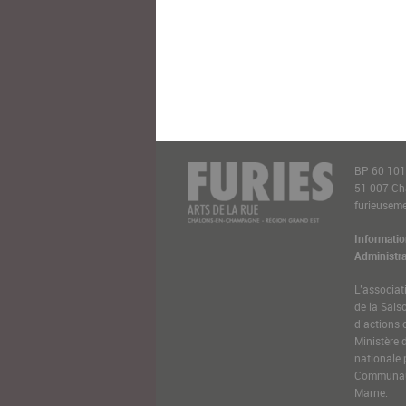
BP 60 10
51 007 C
furieusemen
Informatio
Administra
L’associat
de la Sais
d’actions 
Ministère 
nationale 
Communaut
Marne.