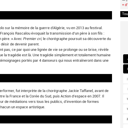
+ d'
Tou
olo sur la mémoire de la guerre d’Algérie, vu en 2013 au festival.
rançois Rascalou évoquait la transmission d’un père à son fils :
un père. » Avec
Premier cri
, le chorégraphe poursuit sa découverte du
le désir de devenir parent.
ient pas, ce par quoi une lignée de vie se prolonge ou se brise, révèle
 que la tragédie est là. Une tragédie simplement et totalement humaine
témoignages portés par 4 danseurs qui nous entraîneront dans une
rformer, fut interprète de la chorégraphe Jackie Taffanel, avant de
 la France et la Corée du Sud, puis Action d’espace en 2007. Il
r de médiations vers tous les publics, d’invention de formes
chacun un espace artistique.