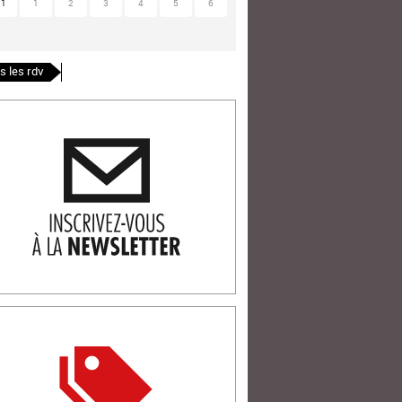
31
1
2
3
4
5
6
s les rdv
ription newlsetter
tterie