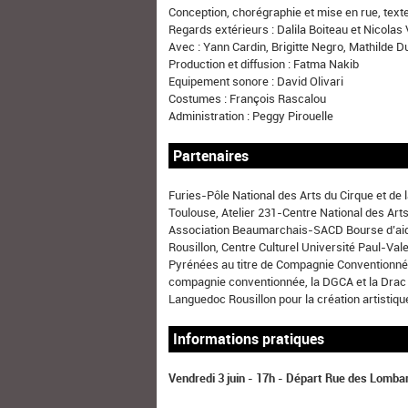
Conception, chorégraphie et mise en rue, text
Regards extérieurs : Dalila Boiteau et Nicolas
Avec : Yann Cardin, Brigitte Negro, Mathilde D
Production et diffusion : Fatma Nakib
Equipement sonore : David Olivari
Costumes : François Rascalou
Administration : Peggy Pirouelle
Partenaires
Furies-Pôle National des Arts du Cirque et d
Toulouse, Atelier 231-Centre National des Art
Association Beaumarchais-SACD Bourse d’aide à
Rousillon, Centre Culturel Université Paul-Va
Pyrénées au titre de Compagnie Conventionnée 
compagnie conventionnée, la DGCA et la Drac
Languedoc Rousillon pour la création artistiq
Informations pratiques
Vendredi 3 juin - 17h - Départ Rue des Lomba