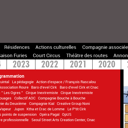
Résidences
Actions culturelles
Compagnie associée
aison Furies
Court Circus
Théâtre des routes
Annon
4
2023
2022
2021
2020
14
ogrammation
uintal
La pédagogie
Action d’espace / François Rascalou
Association Roure
Baro d’evel Cirk
Baro d’evel Cirk et Cnac
 " Les Ogres "
Cirque Inextremiste
Cirque Inextremiste
Rouages
Collectif AOC
Compagnie Bouche à Bouche
ie du Deuxième
Compagnie Kiaï
Creative Group Noni
 Vapeur
Jupon
Ktha et Crac de Lomme
Le P’tit Cirk
s points de suspension
Opéra Pagaï
OpUS
e professionnelle
Seoul Street Arts Creation Center, Cnac