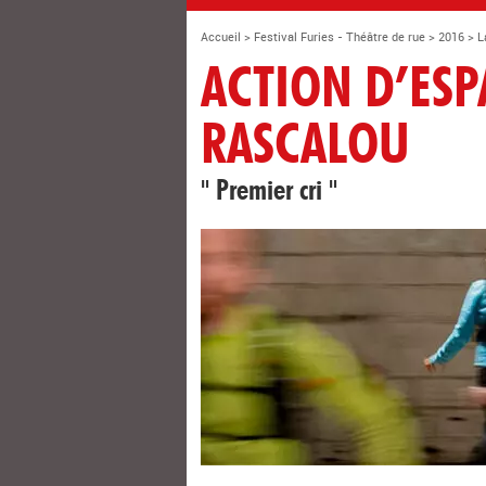
Accueil
>
Festival Furies - Théâtre de rue
>
2016
>
L
ACTION D’ESP
RASCALOU
" Premier cri "