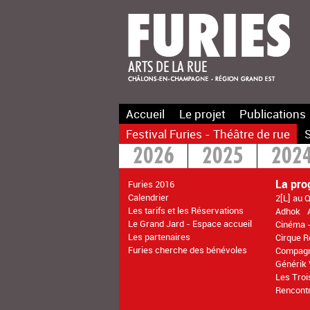
Accueil
Le projet
Publications
Festival Furies - Théâtre de rue
S
2026
2025
202
2016
2015
>20
La pr
Furies 2016
Calendrier
2[L] au Q
Les tarifs et les Réservations
Adhok
Le Grand Jard - Espace accueil
Cinéma -
Les partenaires
Cirque 
Furies cherche des bénévoles
Compagn
Générik
Les Troi
Rencontr