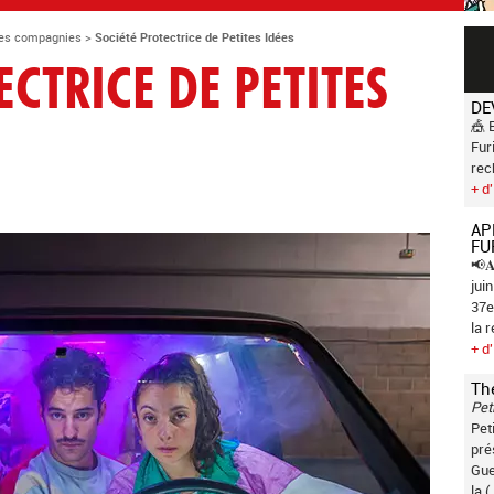
es compagnies
>
Société Protectrice de Petites Idées
ECTRICE DE PETITES
DE
🎪 
Fur
rec
+ d'
AP
FU
📢𝐀
jui
37e
la 
+ d'
Th
Pet
Pet
pré
Gue
la (