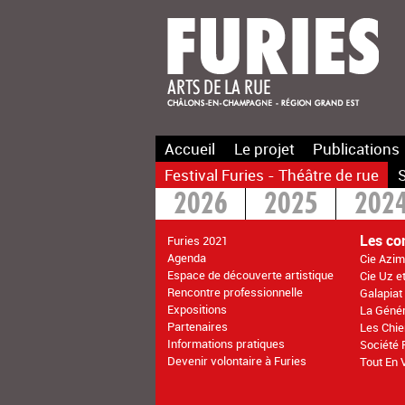
Accueil
Le projet
Publications
Festival Furies - Théâtre de rue
S
2026
2025
202
2016
2015
>20
Les co
Furies 2021
Agenda
Cie Azim
Espace de découverte artistique
Cie Uz e
Rencontre professionnelle
Galapiat
Expositions
La Géné
Partenaires
Les Chie
Informations pratiques
Société 
Devenir volontaire à Furies
Tout En 