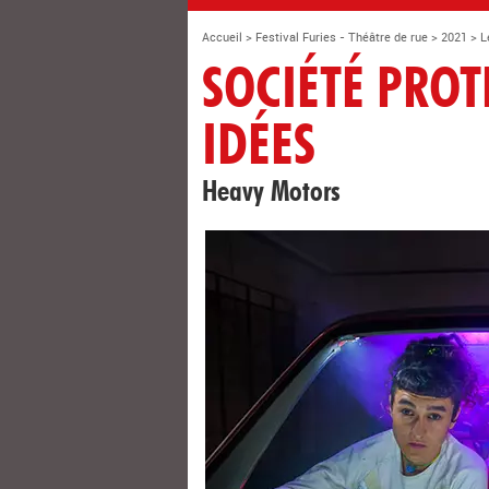
Accueil
>
Festival Furies - Théâtre de rue
>
2021
>
L
SOCIÉTÉ PROT
IDÉES
Heavy Motors