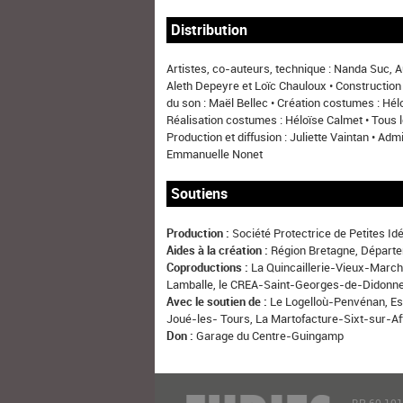
Distribution
Artistes, co-auteurs, technique : Nanda Suc, 
Aleth Depeyre et Loïc Chauloux • Construction
du son : Maël Bellec • Création costumes : Hé
Réalisation costumes : Héloïse Calmet • Tous 
Production et diffusion : Juliette Vaintan • Admi
Emmanuelle Nonet
Soutiens
Production :
Société Protectrice de Petites Id
Aides à la création :
Région Bretagne, Départe
Coproductions :
La Quincaillerie-Vieux-Marc
Lamballe, le CREA-Saint-Georges-de-Didonn
Avec le soutien de :
Le Logelloù-Penvénan, Es
Joué-les- Tours, La Martofacture-Sixt-sur-Af
Don :
Garage du Centre-Guingamp