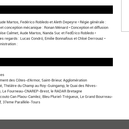
Aude Martos, Fedérico Robledo et Aleth Depeyre • Régie générale :
 et conception mécanique : Ronan Ménard • Conception et diffusion
loïse Calmet, Aude Martos, Nanda Suc et FedÉrico Robledo •
les regards : Lucas Condró, Emilie Bonnafous et Chloé Derrouaz •
nistration :
ées
ment des Côtes-d’Armor, Saint-Brieuc Agglomération
hé, Théâtre du Champ au Roy-Guingamp, le Quai des Rêves-
e, Le Fourneau-CNAREP-Brest, le RADAR Bretagne
couto Can Plaou-Camlez, Bleu Pluriel-Trégueux, Le Grand Bourreau-
f, 37eme Parallèle-Tours