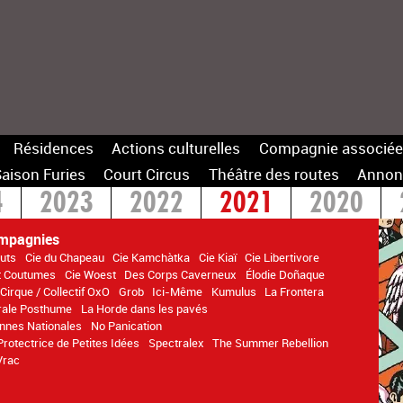
Résidences
Actions culturelles
Compagnie associée
aison Furies
Court Circus
Théâtre des routes
Annon
4
2023
2022
2021
2020
14
mpagnies
uts
Cie du Chapeau
Cie Kamchàtka
Cie Kiaï
Cie Libertivore
t Coutumes
Cie Woest
Des Corps Caverneux
Élodie Doñaque
 Cirque / Collectif OxO
Grob
Ici-Même
Kumulus
La Frontera
rale Posthume
La Horde dans les pavés
nnes Nationales
No Panication
Protectrice de Petites Idées
Spectralex
The Summer Rebellion
Vrac