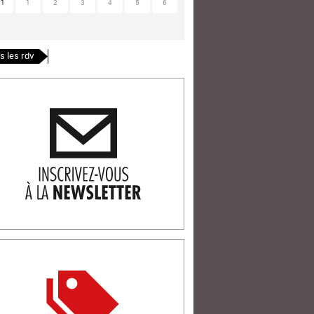
31
1
2
3
4
5
6
s les rdv
ription newlsetter
tterie