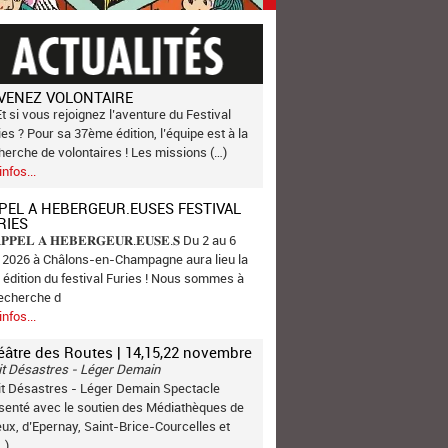
VENEZ VOLONTAIRE
Et si vous rejoignez l’aventure du Festival
ies ? Pour sa 37ème édition, l’équipe est à la
herche de volontaires ! Les missions (…)
infos...
PEL A HEBERGEUR.EUSES FESTIVAL
RIES
𝐏𝐏𝐄𝐋 𝐀 𝐇𝐄𝐁𝐄𝐑𝐆𝐄𝐔𝐑.𝐄𝐔𝐒𝐄.𝐒 Du 2 au 6
n 2026 à Châlons-en-Champagne aura lieu la
 édition du festival Furies ! Nous sommes à
recherche d
infos...
éâtre des Routes | 14,15,22 novembre
it Désastres - Léger Demain
it Désastres - Léger Demain Spectacle
senté avec le soutien des Médiathèques de
ux, d’Epernay, Saint-Brice-Courcelles et
…)