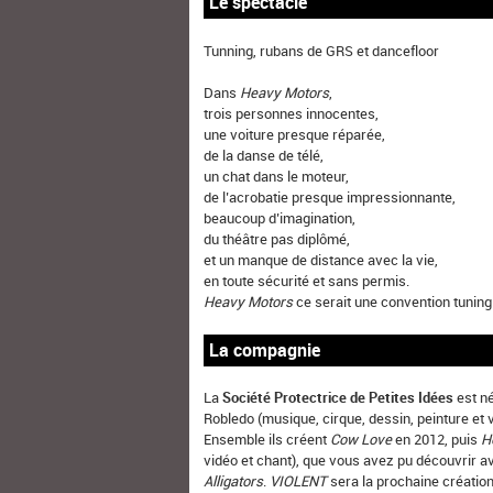
Le spectacle
Tunning, rubans de GRS et dancefloor
Dans
Heavy Motors
,
trois personnes innocentes,
une voiture presque réparée,
de la danse de télé,
un chat dans le moteur,
de l’acrobatie presque impressionnante,
beaucoup d’imagination,
du théâtre pas diplômé,
et un manque de distance avec la vie,
en toute sécurité et sans permis.
Heavy Motors
ce serait une convention tuning
La compagnie
La
Société Protectrice de Petites Idées
est né
Robledo (musique, cirque, dessin, peinture et 
Ensemble ils créent
Cow Love
en 2012, puis
H
vidéo et chant), que vous avez pu découvrir 
Alligators
.
VIOLENT
sera la prochaine création