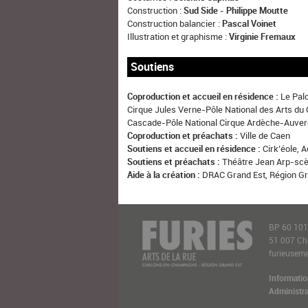
Construction :
Sud Side - Philippe Moutte
Construction balancier :
Pascal Voinet
Illustration et graphisme :
Virginie Fremaux
Soutiens
Coproduction et accueil en résidence :
Le Palc
Cirque Jules Verne-Pôle National des Arts du 
Cascade-Pôle National Cirque Ardèche-Auverg
Coproduction et préachats :
Ville de Caen
Soutiens et accueil en résidence :
Cirk’éole, 
Soutiens et préachats :
Théâtre Jean Arp-scè
Aide à la création :
DRAC Grand Est, Région Gr
BP 60 10
51 007 C
furieusemen
Informatio
Administra