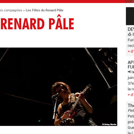
es compagnies
>
Les Filles du Renard Pâle
U RENARD PÂLE
DE
🎪 
Fur
rec
+ d'
AP
FU
📢𝐀
jui
37e
la 
+ d'
Th
Pet
Pet
pré
Gue
la (