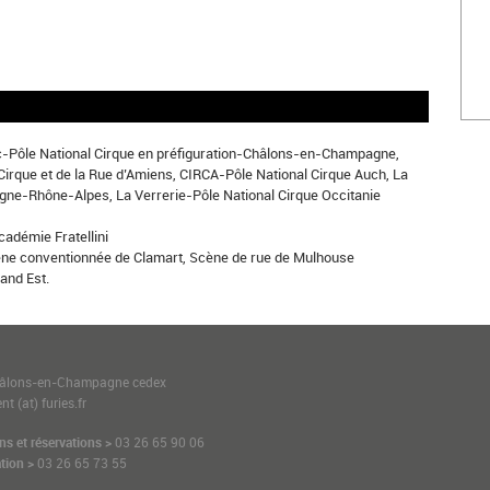
-Pôle National Cirque en préfiguration-Châlons-en-Champagne,
Cirque et de la Rue d’Amiens, CIRCA-Pôle National Cirque Auch, La
ne-Rhône-Alpes, La Verrerie-Pôle National Cirque Occitanie
Académie Fratellini
ne conventionnée de Clamart, Scène de rue de Mulhouse
and Est.
1
hâlons-en-Champagne cedex
t (at) furies.fr
ns et réservations >
03 26 65 90 06
tion >
03 26 65 73 55