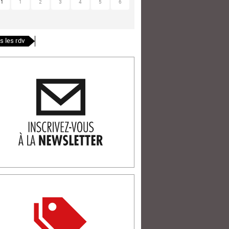
31
1
2
3
4
5
6
s les rdv
ription newlsetter
tterie