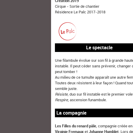
Création 2019
Cirque - Sortie de chantier
Résidence Le Palc 2017-2018
Le spectacle
Une filambule évolue sur son fil à grande haut
instable. Il peut céder sans prévenir, changer 
peut tomber !
Au milieu de ce tumulte apparaît une autre fem
Toutes deux résistent à leur façon ! Quand tou
semble juste.
Résiste
, duo sur fil instable est le premier vol
Respire
, ascension funambule.
La compagnie
Les Filles du renard pâle
, compagnie créée en 1
Virginie Fremaux
et
Johanne Humblet
. Lors d