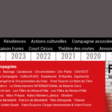
Résidences
Actions culturelles
Compagnie associée
aison Furies
Court Circus
Théâtre des routes
Annon
4
2023
2022
2021
2020
14
mpagnies
p
Basinga
Carabosse
Circonvolution
Circ Pànic
CirkVOST
La Compagnie
Collectif AOC
Deadwood
El Nucléo
Equinoctis
Bergal et la 31e promotion du Cnac
Fred Tousch-Le Nom du Titre
Merci
Le Détachement INTERNATIONAL du Muerto Coco
n Errant
Les Filles du Renard Pâle
Les Filles du Renard Pâle
ros
Marc Prépus
Natxo Montero_danza
Oktobre
de Bénédetti
Patrice de Bénédetti
Tête d’Ampoule
Titanos
Underclouds
Yann Écauvre-Cirque Inextremiste & Yann Frisch