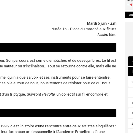
+ d'
Tou
Mardi 5 juin - 22h
durée 1h - Place du marché aux fleurs
Accès libre
eur. Son parcours est semé d’embûches et de déséquilibres. Le fil est
de hauteur ou d’inclinaison… Tout se retourne contre elle, mais elle ne
me, qui n’a que sa voix et ses instruments pour se faire entendre.
t se plie autour de nous, nous tentons de résister pour ce qui nous
et d’un triptyque. Suivront
Révolte
, un collectif sur fil encombré et
996, c’est l’histoire d’une rencontre entre deux artistes singulières :
e leur formation professionnelle à l’Académie Fratellini, naît une