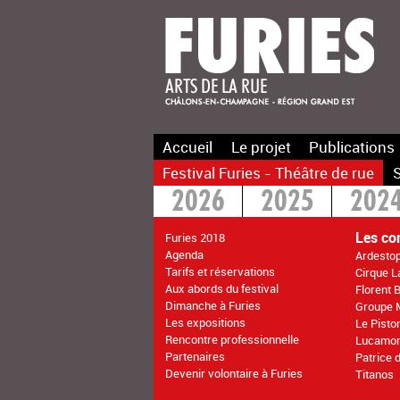
Accueil
Le projet
Publications
Festival Furies - Théâtre de rue
S
2026
2025
202
2016
2015
>20
Les co
Furies 2018
Agenda
Ardesto
Tarifs et réservations
Cirque 
Aux abords du festival
Florent 
Dimanche à Furies
Groupe 
Les expositions
Le Pisto
Rencontre professionnelle
Lucamo
Partenaires
Patrice 
Devenir volontaire à Furies
Titanos