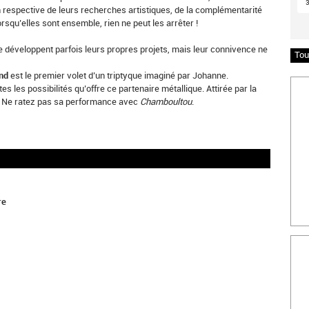
n respective de leurs recherches artistiques, de la complémentarité
squ’elles sont ensemble, rien ne peut les arrêter !
nne développent parfois leurs propres projets, mais leur connivence ne
Tou
and
est le premier volet d’un triptyque imaginé par Johanne.
Insc
tes les possibilités qu’offre ce partenaire métallique. Attirée par la
. Ne ratez pas sa performance avec
Chamboultou
.
re
Bille