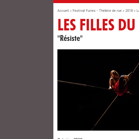
Accueil
>
Festival Furies - Théâtre de rue
>
2018
>
L
LES FILLES D
"Résiste"