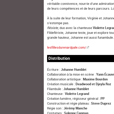
véritable connivence, nourrie d’une admiratio
de leurs compétences et de leurs parcours. Lor
À la suite de leur formation, Virginie et Joha
s’estompe pas.
Résiste
, duo avec la chanteuse
Violette Legr
Fildefériste, Johanne teste, joue et explore tou
grande hauteur, Johanne est aussi funambule
lesfillesdurenardpale.com/
Distribution
Écriture :
Johanne Humblet
Collaboration à la mise en scène :
Yann Écauv
Collaboration artistique :
Maxime Bourdon
Création musicale :
Deadwood et Djeyla Roz
Filambule :
Johanne Humblet
Chanteuse :
Violette Legrand
Création lumière, régisseur général :
PP
Construction et régie plateau :
Steve Duprez
Régie son :
Jérémy Manche
Costumes :
Solenne Capmas