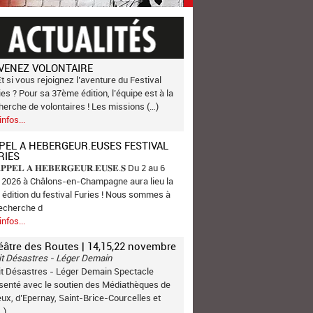
VENEZ VOLONTAIRE
Et si vous rejoignez l’aventure du Festival
ies ? Pour sa 37ème édition, l’équipe est à la
herche de volontaires ! Les missions (…)
infos...
PEL A HEBERGEUR.EUSES FESTIVAL
RIES
𝐏𝐏𝐄𝐋 𝐀 𝐇𝐄𝐁𝐄𝐑𝐆𝐄𝐔𝐑.𝐄𝐔𝐒𝐄.𝐒 Du 2 au 6
n 2026 à Châlons-en-Champagne aura lieu la
 édition du festival Furies ! Nous sommes à
recherche d
infos...
éâtre des Routes | 14,15,22 novembre
it Désastres - Léger Demain
it Désastres - Léger Demain Spectacle
senté avec le soutien des Médiathèques de
ux, d’Epernay, Saint-Brice-Courcelles et
…)