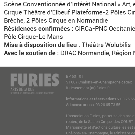
Scène Conventionnée d’Intérêt National « Art, 
Cirque Théâtre d’Elbeuf Plateforme-2 Pôles C
Brèche, 2 Pôles Cirque en Normandie
Résidences confirmées :
CIRCa-PNC Occitanie-
Pôle Cirque-Le Mans
Mise à disposition de lieu :
Théâtre Wolubilis
Avec le soutien de :
DRAC Normandie, Région 
BP 60 101
51 007 Châlons-en-Champagne cedex
furieusement (at) furies.fr
Informations et réservations >
03 26 65
Administration >
03 26 65 73 55
L’association Furies, porteuse des proje
routes, de la Saison Cirque, des COURT-
Marionnette et d’actions culturelles est 
Châlons-en-Champagne, le Ministère de l