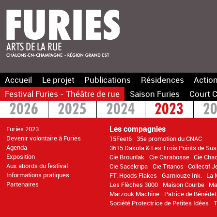
Accueil
Le projet
Publications
Résidences
Action
Festival Furies - Théâtre de rue
Saison Furies
Court C
2026
2025
2024
2023
2
2016
2015
>2014
Les compagnies
Furies 2023
Devenir volontaire à Furies
15Feet6
35e promotion du CNAC
Agenda
3615 Dakota & Les Trois Points de Su
Exposition
Cie Brounïak
Cie Carabosse
Cie Cha
Aux abords du festival
Cie Sacékripa
Cie Titanos
Collectif 
Informations pratiques
FT. Hoods Flakes
Garniouze Ink.
La 
Partenaires
Les Flèches 3000
Maison Courbe
Ma
Marzouk Machine
Patrice de Bénédet
Société Protectrice de Petites Idées
T