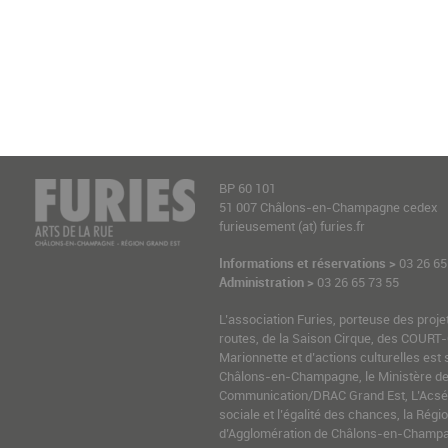
BP 60 101
51 007 Châlons-en-Champagne cedex
furieusement (at) furies.fr
Informations et réservations >
03 26 65
Administration >
03 26 65 73 55
L’association Furies, porteuse des proje
routes, de la Saison Cirque, des COURT-
Marionnette et d’actions culturelles est 
Châlons-en-Champagne, le Ministère de l
Communication/DRAC Grand Est, L’Acsé-
sociale et l’égalité des chances, la Ré
d’Agglomération de Châlons-en-Champag