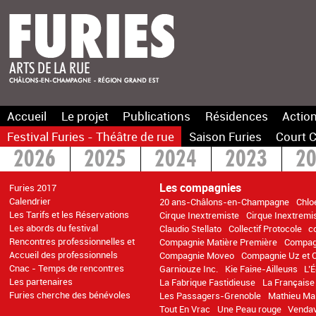
Accueil
Le projet
Publications
Résidences
Action
Festival Furies - Théâtre de rue
Saison Furies
Court C
2026
2025
2024
2023
2
2016
2015
>2014
Les compagnies
Furies 2017
Calendrier
20 ans-Châlons-en-Champagne
Chlo
Les Tarifs et les Réservations
Cirque Inextremiste
Cirque Inextremi
Les abords du festival
Claudio Stellato
Collectif Protocole
c
Rencontres professionnelles et
Compagnie Matière Première
Compag
Accueil des professionnels
Compagnie Moveo
Compagnie Uz et 
Cnac - Temps de rencontres
Garniouze Inc.
Kie Faiяe-Ailleuяs
L’
Les partenaires
La Fabrique Fastidieuse
La Français
Furies cherche des bénévoles
Les Passagers-Grenoble
Mathieu Ma 
Tout En Vrac
Une Peau rouge
Venda