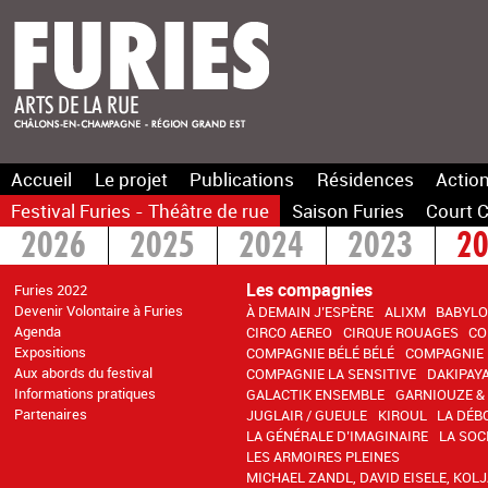
Accueil
Le projet
Publications
Résidences
Action
Festival Furies - Théâtre de rue
Saison Furies
Court C
2026
2025
2024
2023
2
2016
2015
>2014
Les compagnies
Furies 2022
Devenir Volontaire à Furies
À DEMAIN J’ESPÈRE
ALIXM
BABYLO
Agenda
CIRCO AEREO
CIRQUE ROUAGES
CO
Expositions
COMPAGNIE BÉLÉ BÉLÉ
COMPAGNIE 
Aux abords du festival
COMPAGNIE LA SENSITIVE
DAKIPAY
Informations pratiques
GALACTIK ENSEMBLE
GARNIOUZE &
Partenaires
JUGLAIR / GUEULE
KIROUL
LA DÉB
LA GÉNÉRALE D’IMAGINAIRE
LA SOC
LES ARMOIRES PLEINES
MICHAEL ZANDL, DAVID EISELE, KOL