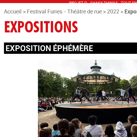
PROJET D
SHAKY THINGS
TOUT EN
VOUS REVOIR
Accueil
>
Festival Furies - Théâtre de rue
>
2022
>
Expo
EXPOSITIONS
EXPOSITION ÉPHÉMÈRE