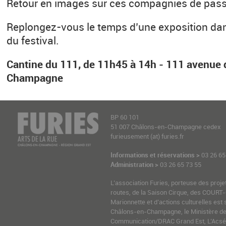
Retour en images sur ces compagnies de pass
Replongez-vous le temps d’une exposition dans
du festival.
Cantine du 111, de 11h45 à 14h - 111 avenue 
Champagne
BP 60 101
51 007 Châlons-en-Champagne cedex
furieusement (at) furies.fr
Informations et réservations >
03 26 65
Administration >
03 26 65 73 55
L’association Furies, porteuse des proje
routes, de la Saison Cirque, des COURT-
Marionnette et d’actions culturelles est 
Châlons-en-Champagne, le Ministère de l
Communication/DRAC Grand Est, L’Acsé-