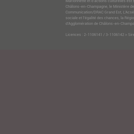
Marionnette et d’actions culturelles est 
Châlons-en-Champagne, le Ministère de l
Communication/DRAC Grand Est, L’Acsé-
sociale et l’égalité des chances, la Ré
d’Agglomération de Châlons-en-Champag
Licences : 2-1106141 / 3-1106142 > Sir