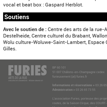
vocal et beat box : Gaspard Herblot.
Soutiens
Avec le soutien de :
Centre des arts de la rue-A
Destelheide, Centre culturel du Brabant, Wallo
Wolu culture-Woluwe-Saint-Lambert, Espace 
Gilles.
BP 60 101
51 007 Châlons-en-Champagne cedex
furieusement (at) furies.fr
Informations et réservations >
03 26 65
Administration >
03 26 65 73 55
L’association Furies, porteuse des proje
routes, de la Saison Cirque, des COURT-