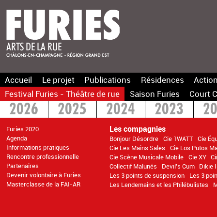
Accueil
Le projet
Publications
Résidences
Action
Festival Furies - Théâtre de rue
Saison Furies
Court C
2026
2025
2024
2023
2
2016
2015
>2014
Les compagnies
Furies 2020
Agenda
Bonjour Désordre
Cie 1WATT
Cie Éq
Informations pratiques
Cie Les Mains Sales
Cie Los Putos M
Rencontre professionnelle
Cie Scène Musicale Mobile
Cie XY
C
Partenaires
Collectif Malunés
Devil’s Cum
Dikie 
Devenir volontaire à Furies
Les 3 points de suspension
Les 3 poi
Masterclasse de la FAI-AR
Les Lendemains et les Philébulistes
M