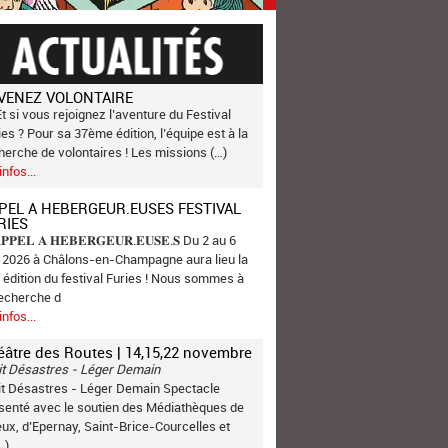
VENEZ VOLONTAIRE
Et si vous rejoignez l’aventure du Festival
ies ? Pour sa 37ème édition, l’équipe est à la
herche de volontaires ! Les missions (…)
infos...
PEL A HEBERGEUR.EUSES FESTIVAL
RIES
𝐏𝐏𝐄𝐋 𝐀 𝐇𝐄𝐁𝐄𝐑𝐆𝐄𝐔𝐑.𝐄𝐔𝐒𝐄.𝐒 Du 2 au 6
n 2026 à Châlons-en-Champagne aura lieu la
 édition du festival Furies ! Nous sommes à
recherche d
infos...
éâtre des Routes | 14,15,22 novembre
it Désastres - Léger Demain
it Désastres - Léger Demain Spectacle
senté avec le soutien des Médiathèques de
ux, d’Epernay, Saint-Brice-Courcelles et
…)