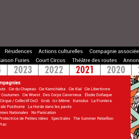
Résidences
Actions culturelles
Compagnie associée
aison Furies
Court Circus
Théâtre des routes
Annon
4
2023
2022
2021
2020
14
mpagnies
uts
Cie du Chapeau
Cie Kamchàtka
Cie Kiaï
Cie Libertivore
t Coutumes
Cie Woest
Des Corps Caverneux
Élodie Doñaque
 Cirque / Collectif OxO
Grob
Ici-Même
Kumulus
La Frontera
rale Posthume
La Horde dans les pavés
nnes Nationales
No Panication
Protectrice de Petites Idées
Spectralex
The Summer Rebellion
Vrac