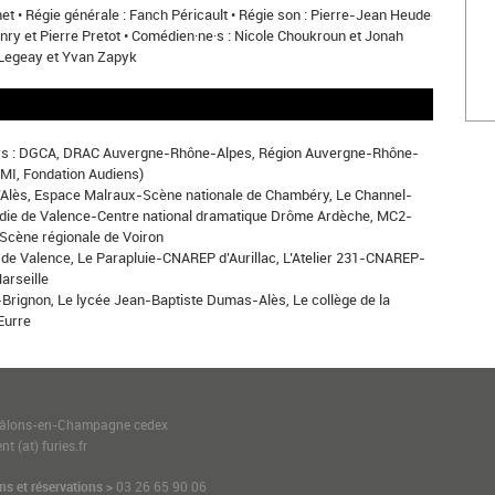
net • Régie générale : Fanch Péricault • Régie son : Pierre-Jean Heude
Henry et Pierre Pretot • Comédien·ne·s : Nicole Choukroun et Jonah
 Legeay et Yvan Zapyk
ours : DGCA, DRAC Auvergne-Rhône-Alpes, Région Auvergne-Rhône-
MI, Fondation Audiens)
’Alès, Espace Malraux-Scène nationale de Chambéry, Le Channel-
médie de Valence-Centre national dramatique Drôme Ardèche, MC2-
Scène régionale de Voiron
de Valence, Le Parapluie-CNAREP d’Aurillac, L’Atelier 231-CNAREP-
arseille
Brignon, Le lycée Jean-Baptiste Dumas-Alès, Le collège de la
Eurre
1
hâlons-en-Champagne cedex
t (at) furies.fr
ns et réservations >
03 26 65 90 06