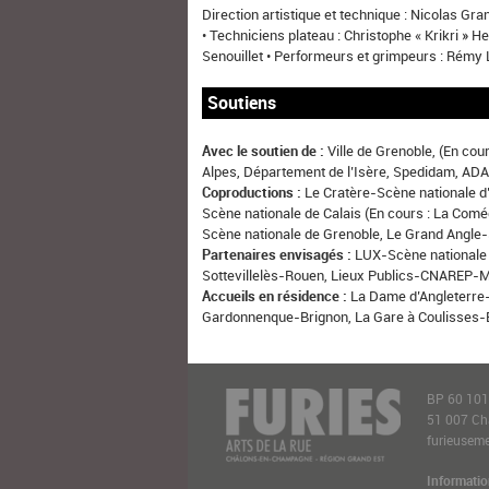
Direction artistique et technique : Nicolas Gra
• Techniciens plateau : Christophe « Krikri » 
Senouillet • Performeurs et grimpeurs : Rémy
Soutiens
Avec le soutien de :
Ville de Grenoble, (En c
Alpes, Département de l’Isère, Spedidam, ADA
Coproductions :
Le Cratère-Scène nationale d
Scène nationale de Calais (En cours : La Co
Scène nationale de Grenoble, Le Grand Angle-
Partenaires envisagés :
LUX-Scène nationale 
Sottevillelès-Rouen, Lieux Publics-CNAREP-M
Accueils en résidence :
La Dame d’Angleterre-
Gardonnenque-Brignon, La Gare à Coulisses-
BP 60 10
51 007 C
furieusemen
Informatio