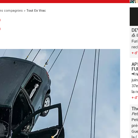
es compagnies
>
Tout En Vrac
C
DE
🎪 
Fur
rec
+ d'
AP
FU
📢𝐀
jui
37e
la 
+ d'
Th
Pet
Pet
pré
Gue
la (