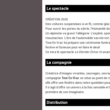
Le spectacle
CRÉATION 2020
Des voitures suspendues à un fil, comme glacé
Pour ouvrir les portes du siècle, l’Humanité d
Un alpiniste va gravir l’allégorie. L’exploit, 
moustaches. L’ère de l’automobile sacrée est 
Tout En Vrac lui prépare une cérémonie funéra
festive et furieuse pour en faire le deuil.
Ce sera le spectacle
Le Dernier Drive-In avant
La compagnie
Créatrice d’images vivantes, sauvages, ouvragé
compagnie
Tout En Vrac
se situe au point de ru
elle offre une fenêtre dans notre quotidien pou
Il s’agit d’offrir un univers à la fois sensible 
première de son imaginaire.
Distribution