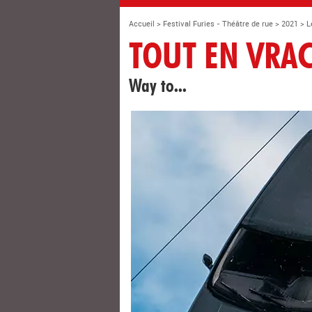
Accueil
>
Festival Furies - Théâtre de rue
>
2021
>
L
TOUT EN VRA
Way to...