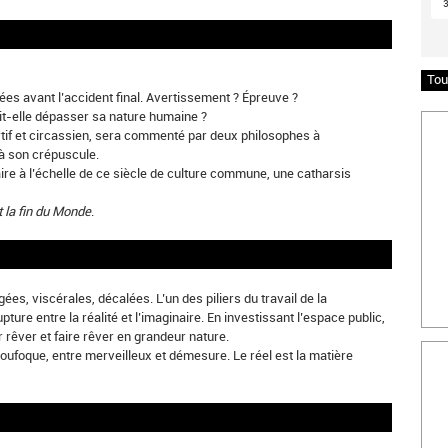
Tou
es avant l’accident final. Avertissement ? Épreuve ?
oit-elle dépasser sa nature humaine ?
Insc
sportif et circassien, sera commenté par deux philosophes à
à son crépuscule.
ire à l’échelle de ce siècle de culture commune, une catharsis
 la fin du Monde
.
es, viscérales, décalées. L’un des piliers du travail de la
pture entre la réalité et l’imaginaire. En investissant l’espace public,
r rêver et faire rêver en grandeur nature.
Bille
et loufoque, entre merveilleux et démesure. Le réel est la matière