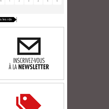
31
1
2
3
4
5
6
s les rdv
ription newlsetter
tterie