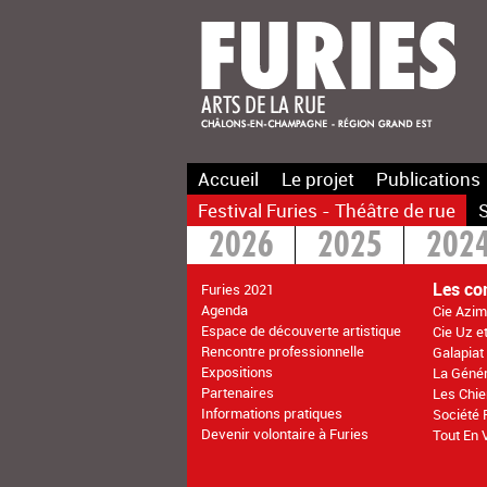
Accueil
Le projet
Publications
Festival Furies - Théâtre de rue
S
2026
2025
202
2016
2015
>20
Les co
Furies 2021
Agenda
Cie Azim
Espace de découverte artistique
Cie Uz e
Rencontre professionnelle
Galapiat
Expositions
La Géné
Partenaires
Les Chie
Informations pratiques
Société 
Devenir volontaire à Furies
Tout En 