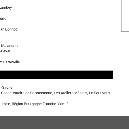
Lambey
hard
an Bonnot
 Malandrin
elaval
 Dartevelle
r-Saône
 Conservatoire de Carcassonne, Les Ateliers Médicis, Le Port Nord-
-Loire, Région Bourgogne Franche-Comté.
1