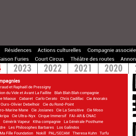
Résidences
Actions culturelles
Compagnie associée
aison Furies
Court Circus
Théâtre des routes
Annon
4
2023
2022
2021
2020
14
mpagnies
rraud et Raphaël de Pressigny
on du Vide et Avant La Faillite
Blah Blah Blah compagnie
ie Miaoux
Cabaret
Carlo Cerato
Chris Cadillac
Cie Anoraks
 Ours-Olivier Debelhoir
Cie du Rond-Point
itro-Marine Mane
Cie Josianes
Cie La Sensitive
Cie Moso
kripa
Cie Ultra-Nyx
Cirque Immersif
FAI-AR & CNAC
n
Générik Vapeur
Ktha compagnie
La Générale Posthume
dre
Les Philosophes Barbares
Los Galindos
Ma Fille Foundation
Nokill
PAL/SECAM
Theresa Kuhn
Turfu