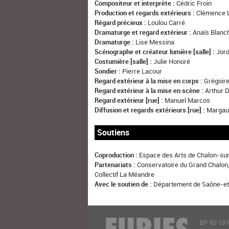
Compositeur et interprète :
Cédric Froin
Production et regards extérieurs :
Clémence 
Régard précieux :
Loulou Carré
Dramaturge et regard extérieur :
Anaïs Blanc
Dramaturge :
Lise Messina
Scénographe et créateur lumière [salle] :
Jord
Costumière [salle] :
Julie Honoré
Sondier :
Pierre Lacour
Regard extérieur à la mise en corps :
Grégoire
Regard extérieur à la mise en scène :
Arthur D
Regard extérieur [rue] :
Manuel Marcos
Diffusion et regards extérieurs [rue] :
Margaux
Soutiens
Coproduction :
Espace des Arts de Chalon-su
Partenariats :
Conservatoire du Grand Chalon,
Collectif La Méandre
Avec le soutien de :
Département de Saône-et
BP 60 10