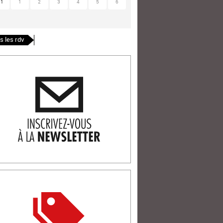
31
1
2
3
4
5
6
s les rdv
ription newlsetter
tterie