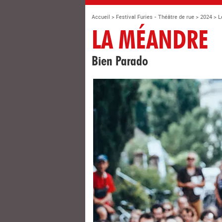
Accueil
>
Festival Furies - Théâtre de rue
>
2024
>
L
LA MÉANDRE
Bien Parado