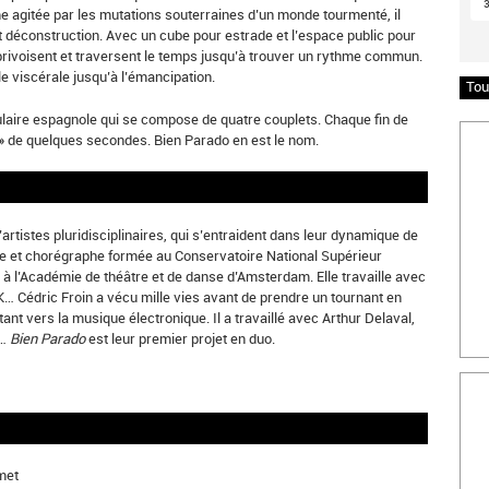
me agitée par les mutations souterraines d’un monde tourmenté, il
t déconstruction. Avec un cube pour estrade et l’espace public pour
privoisent et traversent le temps jusqu’à trouver un rythme commun.
lle viscérale jusqu’à l’émancipation.
Tou
pulaire espagnole qui se compose de quatre couplets. Chaque fin de
Insc
 » de quelques secondes. Bien Parado en est le nom.
artistes pluridisciplinaires, qui s’entraident dans leur dynamique de
se et chorégraphe formée au Conservatoire National Supérieur
 l’Académie de théâtre et de danse d’Amsterdam. Elle travaille avec
K… Cédric Froin a vécu mille vies avant de prendre un tournant en
tant vers la musique électronique. Il a travaillé avec Arthur Delaval,
s…
Bien Parado
est leur premier projet en duo.
Bille
met