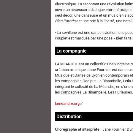
électronique. En racontant une révolution inti
ouvre un nécessaire dialogue entre héritage e
seul décor, une danseuse et un musicien s’ap
Bien Parado
est une ode à la liberté, une batai
*La sévillane est une danse traditionnelle po
couplet est marquée par une pose « bien faite
La compagnie
LA MÉANDRE est un collectif d’une vingtaine d’
création artistique. Jane Fournier est danseu
Musique et Danse de Lyon en contemporain et à
les compagnies Occiput, La Ribambelle, Leïla 
intégrant le collectif de La Méandre, en s’orien
les compagnies La Ribambelle, Les Furieuse
lameandre.org
Distribution
Chorégraphe et interprète :
Jane Fournier Du