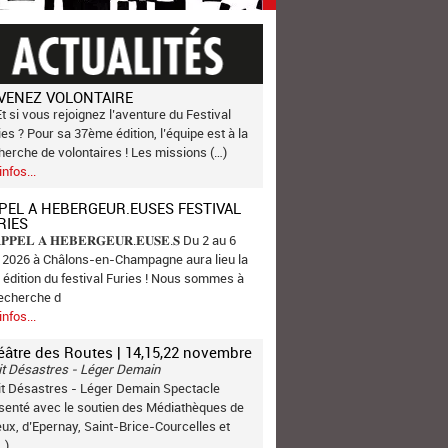
VENEZ VOLONTAIRE
Et si vous rejoignez l’aventure du Festival
ies ? Pour sa 37ème édition, l’équipe est à la
herche de volontaires ! Les missions (…)
infos...
PEL A HEBERGEUR.EUSES FESTIVAL
RIES
𝐏𝐏𝐄𝐋 𝐀 𝐇𝐄𝐁𝐄𝐑𝐆𝐄𝐔𝐑.𝐄𝐔𝐒𝐄.𝐒 Du 2 au 6
n 2026 à Châlons-en-Champagne aura lieu la
 édition du festival Furies ! Nous sommes à
recherche d
infos...
éâtre des Routes | 14,15,22 novembre
it Désastres - Léger Demain
it Désastres - Léger Demain Spectacle
senté avec le soutien des Médiathèques de
ux, d’Epernay, Saint-Brice-Courcelles et
…)