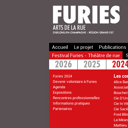
Accueil
Le projet
Publications
Festival Furies - Théâtre de rue
S
2026
2025
202
2016
2015
>20
Les co
Furies 2024
Devenir volontaire à Furies
Alice Ba
Agenda
Associati
Expositions
Boucher
Rencontres professionnelles
Cie D’Un
Informations pratiques
Cie In V
Partenaires
Cie Sacé
Fred Bli
La Méan
Mathieu 