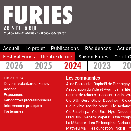
Accueil
Le projet
Publications
Résidences
Action
Festival Furies - Théâtre de rue
Saison Furies
Court C
2026
2025
2024
2023
2
2016
2015
>2014
Les compagnies
Furies 2024
Devenir volontaire à Furies
Alice Barraud et Raphaël de Pressigny
Agenda
Association du Vide et Avant La Faillite
Expositions
Boucherie Miaoux
Cabaret
Carlo Cer
Rencontres professionnelles
Cie D’Un Ours-Olivier Debelhoir
Cie d
Informations pratiques
Cie In Vitro-Marine Mane
Cie Josiane
Partenaires
Cie Sacékripa
Cie Ultra-Nyx
Cirque 
Fred Blin
Générik Vapeur
Ktha comp
La Méandre
Les Philosophes Barbare
Mathieu Ma Fille Foundation
Nokill
P