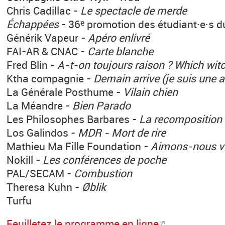
Chris Cadillac -
Le spectacle de merde
Échappées
- 36
promotion des étudiant·e·s 
e
Générik Vapeur -
Apéro enlivré
FAI-AR & CNAC -
Carte blanche
Fred Blin -
A-t-on toujours raison ? Which witc
Ktha compagnie -
Demain arrive (je suis une au
La Générale Posthume -
Vilain chien
La Méandre -
Bien Parado
Les Philosophes Barbares -
La recomposition
Los Galindos -
MDR - Mort de rire
Mathieu Ma Fille Foundation -
Aimons-nous v
Nokill -
Les conférences de poche
PAL/SECAM -
Combustion
Theresa Kuhn -
Øblik
Turfu
Feuilletez le programme en ligne