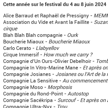
Cette année sur le festival du 4 au 8 juin 2024
Alice Barraud et Raphaël de Pressigny -
MEM
Association du Vide et Avant la Faillite -
Suzann
cirque
Blah Blah Blah compagnie -
Ourk
Boucherie Miaoux -
Boucherie Miaoux
Carlo Cerato -
Llabyellov
Cirque Immersif -
How much we carry ?
Compagnie d’Un Ours-Olivier Debelhoir -
Tomb
Compagnie In Vitro-Marine Mane -
Et après o
Compagnie Josianes -
Josianes ou l’Art de la
Compagnie La Sensitive -
Au commencement ét
Compagnie Moso -
Morphosis
Compagnie du Rond-Point -
Autostop
Compagnie Sacékripa -
Surcouf - Et après on
Compagnie Ultra-Nyx -
Trou