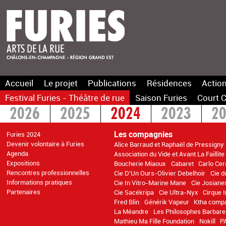
Accueil
Le projet
Publications
Résidences
Action
Festival Furies - Théâtre de rue
Saison Furies
Court C
2026
2025
2024
2023
2
2016
2015
>2014
Les compagnies
Furies 2024
Devenir volontaire à Furies
Alice Barraud et Raphaël de Pressigny
Agenda
Association du Vide et Avant La Faillite
Expositions
Boucherie Miaoux
Cabaret
Carlo Cer
Rencontres professionnelles
Cie D’Un Ours-Olivier Debelhoir
Cie d
Informations pratiques
Cie In Vitro-Marine Mane
Cie Josiane
Partenaires
Cie Sacékripa
Cie Ultra-Nyx
Cirque 
Fred Blin
Générik Vapeur
Ktha comp
La Méandre
Les Philosophes Barbare
Mathieu Ma Fille Foundation
Nokill
P