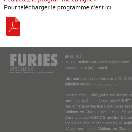
Pour télécharger le programme c’est ici
BP 60 101
51 007 Châlons-en-Champagne cedex
furieusement (at) furies.fr
Informations et réservations >
03 26 65
Administration >
03 26 65 73 55
L’association Furies, porteuse des proje
routes, de la Saison Cirque, des COURT-
Marionnette et d’actions culturelles est 
Châlons-en-Champagne, le Ministère de l
Communication/DRAC Grand Est, L’Acsé-
sociale et l’égalité des chances, la Ré
d’Agglomération de Châlons-en-Champag