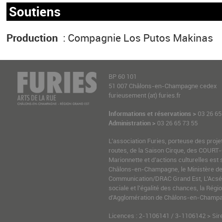
Soutiens
Production
: Compagnie Los Putos Makinas
BP 60 101
51 007 Châlons-en-Champagne cedex
furieusement (at) furies.fr
Informations et réservations >
03 26 65
Administration >
03 26 65 73 55
L’association Furies, porteuse des proje
routes, de la Saison Cirque, des COURT-
Marionnette et d’actions culturelles est 
Châlons-en-Champagne, le Ministère de l
Communication/DRAC Grand Est, L’Acsé-
sociale et l’égalité des chances, la Ré
d’Agglomération de Châlons-en-Champag
Licences : 2-1106141 / 3-1106142 > Sir