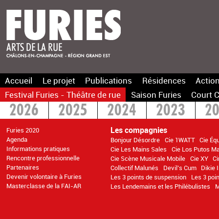
Accueil
Le projet
Publications
Résidences
Action
Festival Furies - Théâtre de rue
Saison Furies
Court C
2026
2025
2024
2023
2
2016
2015
>2014
Les compagnies
Furies 2020
Agenda
Bonjour Désordre
Cie 1WATT
Cie Éq
Informations pratiques
Cie Les Mains Sales
Cie Los Putos M
Rencontre professionnelle
Cie Scène Musicale Mobile
Cie XY
C
Partenaires
Collectif Malunés
Devil’s Cum
Dikie 
Devenir volontaire à Furies
Les 3 points de suspension
Les 3 poi
Masterclasse de la FAI-AR
Les Lendemains et les Philébulistes
M