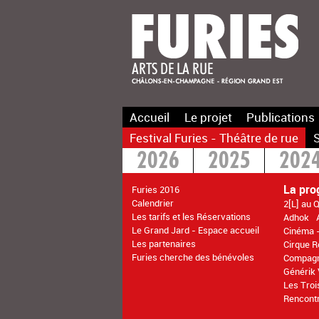
Accueil
Le projet
Publications
Festival Furies - Théâtre de rue
S
2026
2025
202
2016
2015
>20
La pr
Furies 2016
Calendrier
2[L] au Q
Les tarifs et les Réservations
Adhok
Le Grand Jard - Espace accueil
Cinéma -
Les partenaires
Cirque 
Furies cherche des bénévoles
Compagn
Générik
Les Troi
Rencontr