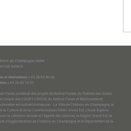
1
hâlons-en-Champagne cedex
t (at) furies.fr
ns et réservations >
03 26 65 90 06
tion >
03 26 65 73 55
ion Furies, porteuse des projets du festival Furies, du Théâtre des routes,
on Cirque, des COURT-CIRCUS, du festival Clown et Marionnette et
culturelles est subventionnée par : La Ville de Châlons-en-Champagne, le
de la Culture et de la Communication/DRAC Grand Est, L’Acsé-Agence
pour la cohésion sociale et l’égalité des chances, la Région Grand Est, la
é d’Agglomération de Châlons-en-Champagne et le Département de la