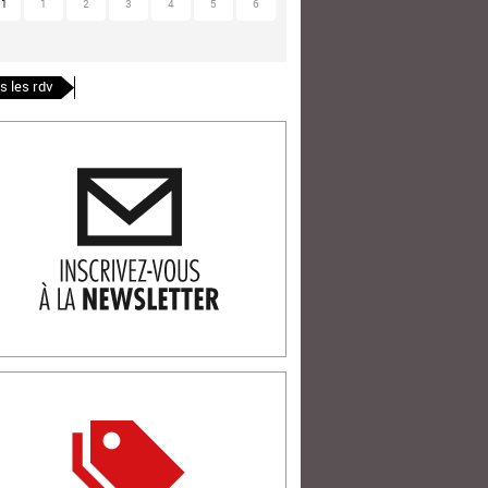
31
1
2
3
4
5
6
s les rdv
ription newlsetter
tterie