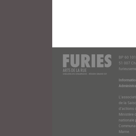
BP 60 10
51 007 C
furieusemen
Informatio
Administra
L’associat
de la Sais
d’actions 
Ministère 
nationale 
Communaut
Marne.