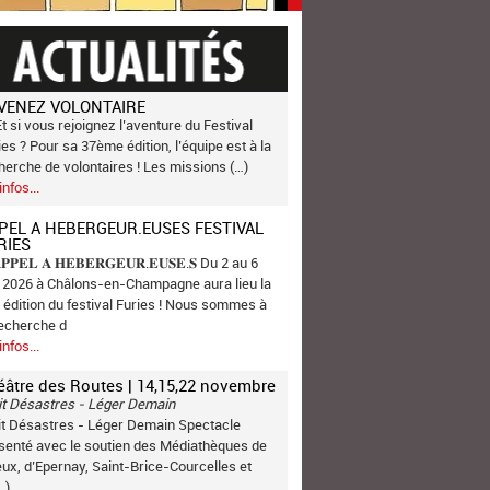
VENEZ VOLONTAIRE
Et si vous rejoignez l’aventure du Festival
ies ? Pour sa 37ème édition, l’équipe est à la
herche de volontaires ! Les missions (…)
infos...
PEL A HEBERGEUR.EUSES FESTIVAL
RIES
𝐏𝐏𝐄𝐋 𝐀 𝐇𝐄𝐁𝐄𝐑𝐆𝐄𝐔𝐑.𝐄𝐔𝐒𝐄.𝐒 Du 2 au 6
n 2026 à Châlons-en-Champagne aura lieu la
 édition du festival Furies ! Nous sommes à
recherche d
infos...
éâtre des Routes | 14,15,22 novembre
it Désastres - Léger Demain
it Désastres - Léger Demain Spectacle
senté avec le soutien des Médiathèques de
ux, d’Epernay, Saint-Brice-Courcelles et
…)