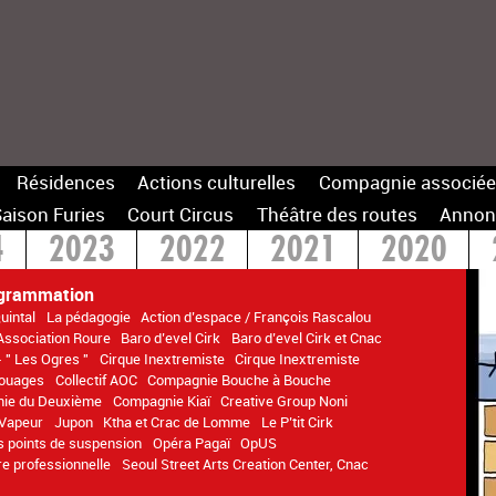
Résidences
Actions culturelles
Compagnie associée
aison Furies
Court Circus
Théâtre des routes
Annon
4
2023
2022
2021
2020
14
ogrammation
uintal
La pédagogie
Action d’espace / François Rascalou
Association Roure
Baro d’evel Cirk
Baro d’evel Cirk et Cnac
 " Les Ogres "
Cirque Inextremiste
Cirque Inextremiste
Rouages
Collectif AOC
Compagnie Bouche à Bouche
ie du Deuxième
Compagnie Kiaï
Creative Group Noni
 Vapeur
Jupon
Ktha et Crac de Lomme
Le P’tit Cirk
s points de suspension
Opéra Pagaï
OpUS
e professionnelle
Seoul Street Arts Creation Center, Cnac