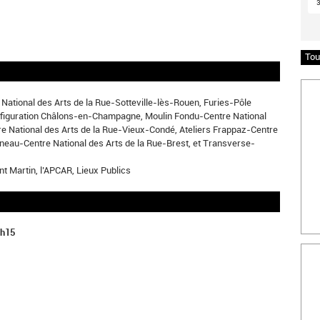
Tou
Insc
e National des Arts de la Rue-Sotteville-lès-Rouen, Furies-Pôle
préfiguration Châlons-en-Champagne, Moulin Fondu-Centre National
re National des Arts de la Rue-Vieux-Condé, Ateliers Frappaz-Centre
rneau-Centre National des Arts de la Rue-Brest, et Transverse-
t Martin, l’APCAR, Lieux Publics
1h15
Bille