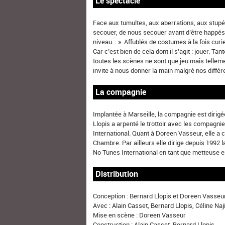
Le spectacle
Face aux tumultes, aux aberrations, aux stupéf
secouer, de nous secouer avant d’être happés 
niveau… ». Affublés de costumes à la fois cur
Car c’est bien de cela dont il s’agit : jouer. T
toutes les scènes ne sont que jeu mais tellem
invite à nous donner la main malgré nos différ
La compagnie
Implantée à Marseille, la compagnie est dirig
Llopis a arpenté le trottoir avec les compagni
International. Quant à Doreen Vasseur, elle a
Chambre. Par ailleurs elle dirige depuis 1992
No Tunes International en tant que metteuse 
Distribution
Conception : Bernard Llopis et Doreen Vasseu
Avec : Alain Casset, Bernard Llopis, Céline Naj
Mise en scène : Doreen Vasseur
Construction : Alain Casset, Bernard Llopis