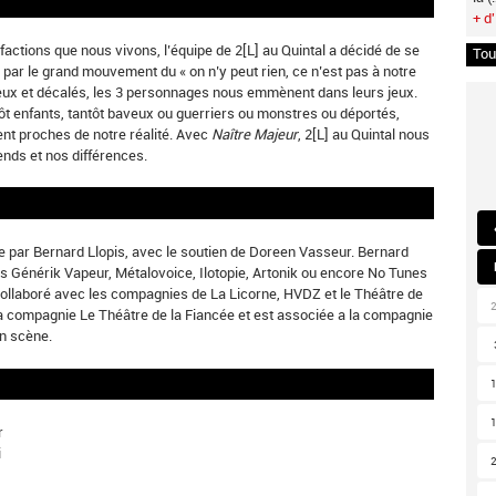
+ d'
actions que nous vivons, l’équipe de 2[L] au Quintal a décidé de se
Tou
par le grand mouvement du « on n’y peut rien, ce n’est pas à notre
ieux et décalés, les 3 personnages nous emmènent dans leurs jeux.
antôt enfants, tantôt baveux ou guerriers ou monstres ou déportés,
ent proches de notre réalité. Avec
Naître Majeur
, 2[L] au Quintal nous
ends et nos différences.
ée par Bernard Llopis, avec le soutien de Doreen Vasseur. Bernard
es Générik Vapeur, Métalovoice, Ilotopie, Artonik ou encore No Tunes
 collaboré avec les compagnies de La Licorne, HVDZ et le Théâtre de
 la compagnie Le Théâtre de la Fiancée et est associée a la compagnie
en scène.
r
i