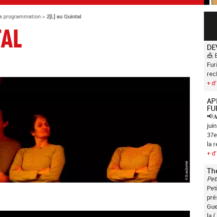
a programmation
>
2[L] au Quintal
TAL
DE
🎪 
Fur
rec
+ d'
AP
FU
📢𝐀
jui
37e
la 
+ d'
Th
Pet
Pet
pré
Gue
la (