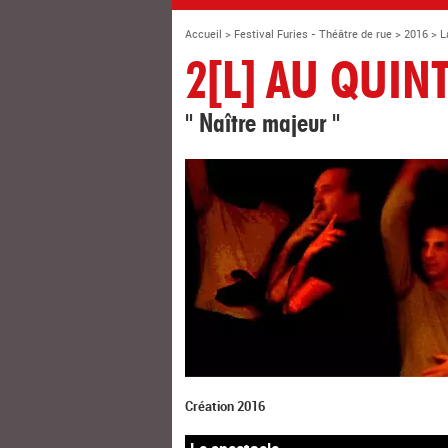
Accueil
>
Festival Furies - Théâtre de rue
>
2016
>
L
2[L] AU QUIN
" Naître majeur "
Création 2016