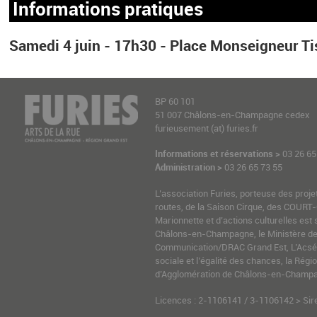
Informations pratiques
Samedi 4 juin - 17h30 - Place Monseigneur Ti
BP 60 101
51 007 Châlons-en-Champagne cedex
furieusement (at) furies.fr
Informations et réservations >
03 26 65
Administration >
03 26 65 73 55
L’association Furies, porteuse des proje
routes, de la Saison Cirque, des COURT-
Marionnette et d’actions culturelles est 
Châlons-en-Champagne, le Ministère de l
Communication/DRAC Grand Est, L’Acsé-
sociale et l’égalité des chances, la Ré
d’Agglomération de Châlons-en-Champag
Licences : 2-1106141 / 3-1106142 > Sir