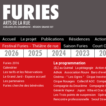
Accueil
Le projet
Publications
Résidences
Action
Festival Furies - Théâtre de rue
Saison Furies
Court C
2026
2025
2024
2023
2
2016
2015
>2014
La programmation
Furies 2016
Calendrier
2[L] au Quintal
La pédagogie
Action 
Les tarifs et les Réservations
Adhok
Association Roure
Baro d’evel
Le Grand Jard - Espace accueil
Cinéma - " Les Ogres "
Cirque Inextr
Les partenaires
Cirque Rouages
Collectif AOC
Compa
Furies cherche des bénévoles
Compagnie du Deuxième
Compagnie K
Générik Vapeur
Jupon
Ktha et Crac
Les Trois points de suspension
Opéra
Rencontre professionnelle
Seoul Stre