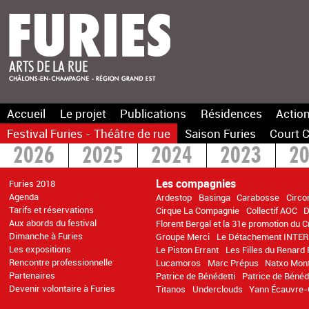
Accueil
Le projet
Publications
Résidences
Action
Festival Furies - Théâtre de rue
Saison Furies
Court C
2026
2025
2024
2023
2
2016
2015
>2014
Les compagnies
Furies 2018
Agenda
Ardestop
Basinga
Carabosse
Circo
Tarifs et réservations
Cirque La Compagnie
Collectif AOC
D
Aux abords du festival
Florent Bergal et la 31e promotion du 
Dimanche à Furies
Groupe Merci
Le Détachement INTER
Les expositions
Le Piston Errant
Les Filles du Renard 
Rencontre professionnelle
Lucamoros
Marc Prépus
Natxo Mon
Partenaires
Patrice de Bénédetti
Patrice de Bénéd
Devenir volontaire à Furies
Titanos
Underclouds
Yann Écauvre-C