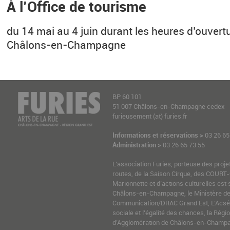
À l’Office de tourisme
du 14 mai au 4 juin durant les heures d’ouvertur
Châlons-en-Champagne
BP 60 101
51 007 Châlons-en-Champagne cedex
furieusement (at) furies.fr
Informations et réservations >
03 26 65
Administration >
03 26 65 73 55
L’association Furies, porteuse des proje
routes, de la Saison Cirque, des COURT-
Marionnette et d’actions culturelles est 
Châlons-en-Champagne, le Ministère de l
Communication/DRAC Grand Est, L’Acsé-
sociale et l’égalité des chances, la Ré
d’Agglomération de Châlons-en-Champag