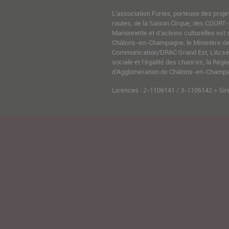
L’association Furies, porteuse des proje
routes, de la Saison Cirque, des COURT-
Marionnette et d’actions culturelles est 
Châlons-en-Champagne, le Ministère de l
Communication/DRAC Grand Est, L’Acsé-
sociale et l’égalité des chances, la Ré
d’Agglomération de Châlons-en-Champag
Licences : 2-1106141 / 3-1106142 > Sir