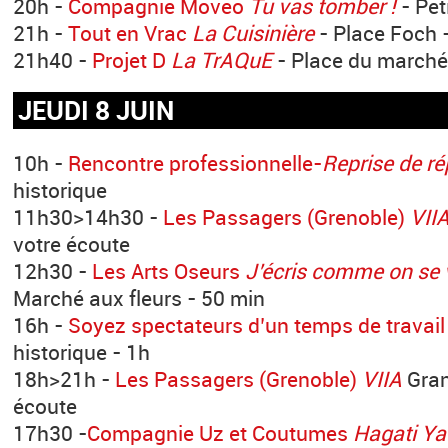
20h -
Compagnie Moveo
Tu vas tomber !
- Pet
21h -
Tout en Vrac
La Cuisinière
- Place Foch 
21h40 -
Projet D
La TrAQuE
- Place du marché
JEUDI 8 JUIN
10h -
Rencontre professionnelle-
Reprise de ré
historique
11h30>14h30 -
Les Passagers (Grenoble)
VII
votre écoute
12h30 -
Les Arts Oseurs
J’écris comme on se
Marché aux fleurs - 50 min
16h -
Soyez spectateurs d’un temps de travail
historique - 1h
18h>21h -
Les Passagers (Grenoble)
VIIA
Gran
écoute
17h30 -
Compagnie Uz et Coutumes
Hagati Y