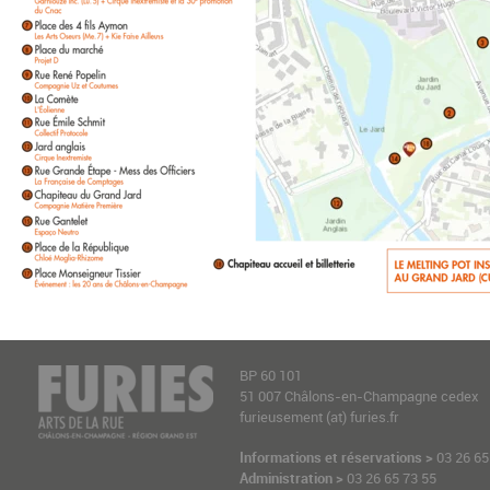
BP 60 101
51 007 Châlons-en-Champagne cedex
furieusement (at) furies.fr
Informations et réservations >
03 26 65
Administration >
03 26 65 73 55