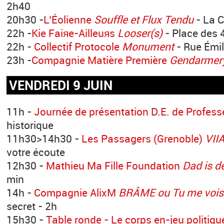
2h40
20h30 -
L’Éolienne
Souffle et Flux Tendu
- La 
22h -
Kie Faiяe-Ailleuяs
Looser(s)
- Place des 
22h -
Collectif Protocole
Monument
- Rue Émil
23h -
Compagnie Matière Première
Gendarmer
VENDREDI 9 JUIN
11h -
Journée de présentation D.E. de Profess
historique
11h30>14h30 -
Les Passagers (Grenoble)
VII
votre écoute
12h30 -
Mathieu Ma Fille Foundation
Dad is d
min
14h -
Compagnie AlixM
BRÂME ou Tu me vois c
secret - 2h
15h30 -
Table ronde - Le corps en-jeu politiqu