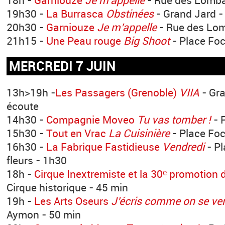
19h30 -
La Burrasca
Obstinées
- Grand Jard -
20h30 -
Garniouze
Je m’appelle
- Rue des Lom
21h15 -
Une Peau rouge
Big Shoot
- Place Fo
MERCREDI 7 JUIN
13h>19h -
Les Passagers (Grenoble)
VIIA
- Gra
écoute
14h30 -
Compagnie Moveo
Tu vas tomber !
- P
15h30 -
Tout en Vrac
La Cuisinière
- Place Foc
16h30 -
La Fabrique Fastidieuse
Vendredi
- P
fleurs - 1h30
18h -
Cirque Inextremiste et la 30
promotion 
e
Cirque historique - 45 min
19h -
Les Arts Oseurs
J’écris comme on se ve
Aymon - 50 min