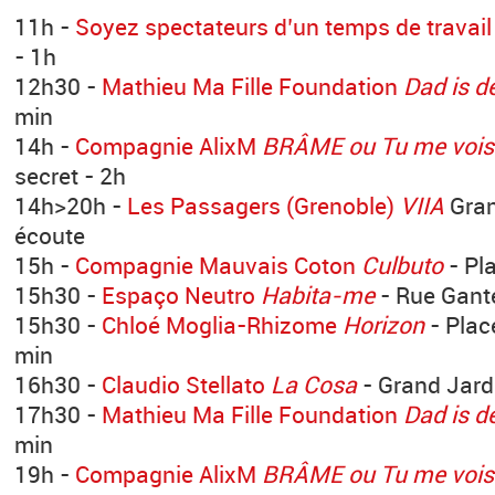
11h -
Soyez spectateurs d’un temps de travail
- 1h
12h30 -
Mathieu Ma Fille Foundation
Dad is d
min
14h -
Compagnie AlixM
BRÂME ou Tu me vois c
secret - 2h
14h>20h -
Les Passagers (Grenoble)
VIIA
Gran
écoute
15h -
Compagnie Mauvais Coton
Culbuto
- Pl
15h30 -
Espaço Neutro
Habita-me
- Rue Gante
15h30 -
Chloé Moglia-Rhizome
Horizon
- Plac
min
16h30 -
Claudio Stellato
La Cosa
- Grand Jard
17h30 -
Mathieu Ma Fille Foundation
Dad is d
min
19h -
Compagnie AlixM
BRÂME ou Tu me vois c