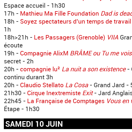
Espace accueil - 1h30
17h -
Mathieu Ma Fille Foundation
Dad is dea
18h -
Soyez spectateurs d’un temps de travail
1h
18h>21h -
Les Passagers (Grenoble)
VIIA
Gran
écoute
19h -
Compagnie AlixM
BRÂME ou Tu me vois c
secret - 2h
20h -
compagnie lu²
La nuit a son existence
- 
continu durant 3h
20h -
Claudio Stellato
La Cosa
- Grand Jard - 
21h30 -
Cirque Inextremiste
Exit
- Jard Anglai
22h45 -
La Française de Comptages
Vous en 
Étape - 1h30
SAMEDI 10 JUIN