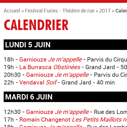
Accueil
>
Festival Furies - Théâtre de rue
>
2017
>
Calen
CALENDRIER
LUNDI 5 JUIN
18h -
Garniouze
Je m’appelle
- Parvis du Cirqu
19h -
La Burrasca
Obstinées
- Grand Jard - 5
20h30 -
Garniouze
Je m’appelle
- Parvis du Ci
22h -
Vendaval
Soif
- Grand Jard - 40 min
MARDI 6 JUIN
12h30 -
Garniouze
Je m’appelle
- Rue des Lom
17h -
Romain Changenot
Les Petits Maillots n
18h -
Garniouze
Je m’appelle
- Rue des Lomba