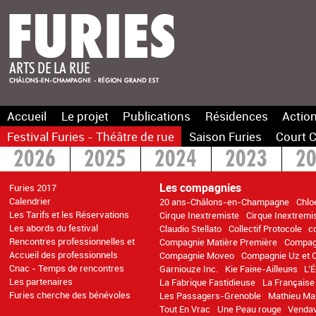
Accueil
Le projet
Publications
Résidences
Action
Festival Furies - Théâtre de rue
Saison Furies
Court C
2026
2025
2024
2023
2
2016
2015
>2014
Les compagnies
Furies 2017
Calendrier
20 ans-Châlons-en-Champagne
Chlo
Les Tarifs et les Réservations
Cirque Inextremiste
Cirque Inextremi
Les abords du festival
Claudio Stellato
Collectif Protocole
c
Rencontres professionnelles et
Compagnie Matière Première
Compag
Accueil des professionnels
Compagnie Moveo
Compagnie Uz et 
Cnac - Temps de rencontres
Garniouze Inc.
Kie Faiяe-Ailleuяs
L’
Les partenaires
La Fabrique Fastidieuse
La Français
Furies cherche des bénévoles
Les Passagers-Grenoble
Mathieu Ma 
Tout En Vrac
Une Peau rouge
Venda