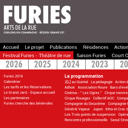
Accueil
Le projet
Publications
Résidences
Action
Festival Furies - Théâtre de rue
Saison Furies
Court C
2026
2025
2024
2023
2
2016
2015
>2014
La programmation
Furies 2016
Calendrier
2[L] au Quintal
La pédagogie
Action 
Les tarifs et les Réservations
Adhok
Association Roure
Baro d’evel
Le Grand Jard - Espace accueil
Cinéma - " Les Ogres "
Cirque Inextr
Les partenaires
Cirque Rouages
Collectif AOC
Compa
Furies cherche des bénévoles
Compagnie du Deuxième
Compagnie K
Générik Vapeur
Jupon
Ktha et Crac
Les Trois points de suspension
Opéra
Rencontre professionnelle
Seoul Stre