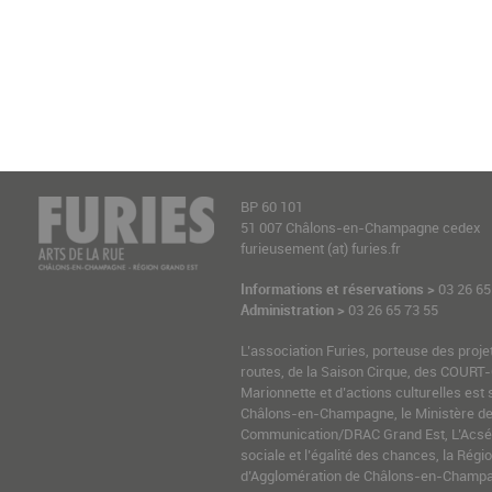
BP 60 101
51 007 Châlons-en-Champagne cedex
furieusement (at) furies.fr
Informations et réservations >
03 26 65
Administration >
03 26 65 73 55
L’association Furies, porteuse des proje
routes, de la Saison Cirque, des COURT-
Marionnette et d’actions culturelles est 
Châlons-en-Champagne, le Ministère de l
Communication/DRAC Grand Est, L’Acsé-
sociale et l’égalité des chances, la Ré
d’Agglomération de Châlons-en-Champag