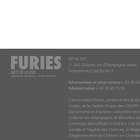
BP 60 101
51 007 Châlons-en-Champagne cedex
furieusement (at) furies.fr
Informations et réservations >
03 26 65
Administration >
03 26 65 73 55
L’association Furies, porteuse des proje
routes, de la Saison Cirque, des COURT-
Marionnette et d’actions culturelles est 
Châlons-en-Champagne, le Ministère de l
Communication/DRAC Grand Est, L’Acsé-
sociale et l’égalité des chances, la Ré
d’Agglomération de Châlons-en-Champag