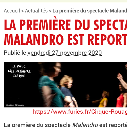
Accueil
>
Actualités
>
La première du spectacle Malandr
LA PREMIÈRE DU SPECT
MALANDRO EST REPORT
Publié le
vendredi 27 novembre 2020
https://www.furies.fr/Cirque-Roua
La première du spectacle
Malandro
est report